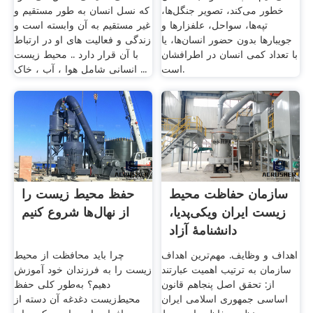
خطور می‌كند، تصویر جنگل‌ها،
که نسل انسان به طور مستقیم و
تپه‌ها، سواحل، علفزارها و
غیر مستقیم به آن وابسته است و
جویبارها بدون حضور انسان‌ها، یا
زندگی و فعالیت های او در ارتباط
با تعداد كمی انسان در اطرافشان
با آن قرار دارد .. محیط زیست
است.
انسانی شامل هوا ، آب ، خاک ...
سازمان حفاظت محیط
حفظ محیط زیست را
زیست ایران ویکی‌پدیا،
از نهال‌ها شروع کنیم
دانشنامهٔ آزاد
اهداف و وظایف. مهم‌ترین اهداف
چرا باید محافظت از محیط
سازمان به ترتیب اهمیت عبارتند
زیست را به فرزندان خود آموزش
از: تحقق اصل پنجاهم قانون
دهیم؟ به‌طور کلی حفظ
اساسی جمهوری اسلامی ایران
محیط‌زیست دغدغه آن دسته از