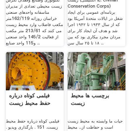
زیست (به انگلیسی: Civilian
تکنولوژی وصنایع وفقدان نگرش
Conservation Corps)
زیست محیطی تعدادی از مدیران
برنامه‌ای عمومی برای ایجاد
متاسفانه واحدهای صنعتی
شغل در ایالات متحدهٔ آمریکا بود
خراسان روزانه 162/119متر
که از سال ۱۹۳۳ تا ۱۹۴۲ اجرا
مکعب فاضلاب وارد محیط زیست
شد و هدف آن ایجاد کار برای
می کنند که 213/61 متر مکعب
مردان مجرد بیکاری بود که بین
از فعالیت 145/2 واحد صنعتی
۱۸ تا ۲۵ سال سن ...
و115 واحد صنایع ...
برچسب ها محیط
فیلمی كوتاه درباره
زیست
حفظ محیط زیست
حیات ما وابسته به محیط زیست
فیلمی كوتاه درباره حفظ محیط
است و حفاظت از... محیط
زیست. 151 . بارگذاری ویدیو .