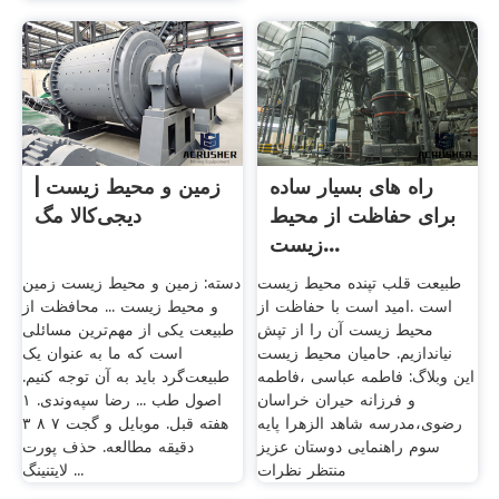
راه های بسیار ساده
زمین و محیط زیست |
برای حفاظت از محیط
دیجی‌کالا مگ
زیست...
طبیعت قلب تپنده محیط زیست
دسته: زمین و محیط زیست زمین
است .امید است با حفاظت از
و محیط زیست ... محافظت از
محیط زیست آن را از تپش
طبیعت یکی از مهم‌ترین مسائلی
نیاندازیم. حامیان محیط زیست
است که ما به عنوان یک
این وبلاگ: فاطمه عباسی ،فاطمه
طبیعت‌گرد باید به آن توجه کنیم.
و فرزانه حیران خراسان
اصول طب ... رضا سپه‌وندی. ۱
رضوی،مدرسه شاهد الزهرا پایه
هفته قبل. موبایل و گجت ۷ ۸ ۳
سوم راهنمایی دوستان عزیز
دقیقه مطالعه. حذف پورت
منتظر نظرات
لایتنینگ ...