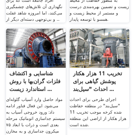
به منظور حفاظت از محیط
افراد جامعه است که برای
زیست و تضمین بهره‌مندی درست
نگهداری آن تلاش‌های چشمگیری
و مستمر از محیط زیست و
می‌کنند، اما امروزه شاهد غفلت
همسو با توسعه پایدار.
و بی‌توجهی دسته‌ای دیگر از ...
تخریب 11 هزار هکتار
شناسایی و اکتشاف
پوشش گیاهی برای
فلزات گران‌بها با روش
احداث "سیل‌بند ...
استاندارد زیست ...
اجرای طرحی برای احداث
مواد حاصل وارد آسیاب گلوله‌ای
"سیل‌بند" در منطقه حفاظت
می‌شود. این فعال فناور ادامه
شده کرخه موجب تخریب 11
داد: ورود خروجی آسیاب به
هزار هکتار از اراضی این منطقه
سیستم جداسازی اتوماتیک مرحله
شده است.
بعدی است و ذرات با ابعاد ۷۵
میکرون جداسازی و به مخازن