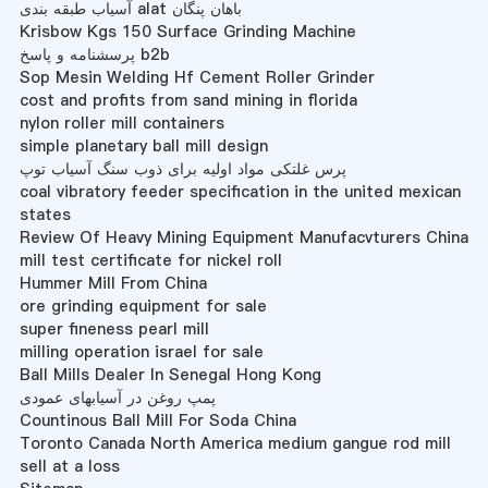
آسیاب طبقه بندی alat باهان پنگان
Krisbow Kgs 150 Surface Grinding Machine
پرسشنامه و پاسخ b2b
Sop Mesin Welding Hf Cement Roller Grinder
cost and profits from sand mining in florida
nylon roller mill containers
simple planetary ball mill design
پرس غلتکی مواد اولیه برای ذوب سنگ آسیاب توپ
coal vibratory feeder specification in the united mexican
states
Review Of Heavy Mining Equipment Manufacvturers China
mill test certificate for nickel roll
Hummer Mill From China
ore grinding equipment for sale
super fineness pearl mill
milling operation israel for sale
Ball Mills Dealer In Senegal Hong Kong
پمپ روغن در آسیابهای عمودی
Countinous Ball Mill For Soda China
Toronto Canada North America medium gangue rod mill
sell at a loss