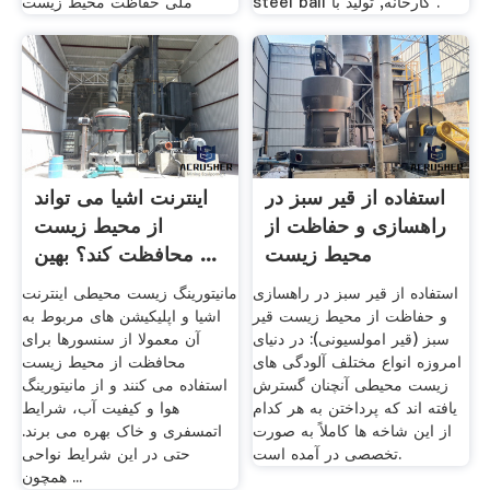
steel ball کارخانه, تولید با .
استفاده از قیر سبز در
اینترنت اشیا می تواند
راهسازی و حفاظت از
از محیط زیست
محیط زیست
محافظت کند؟ بهین ...
استفاده از قیر سبز در راهسازی
مانیتورینگ زیست محیطی اینترنت
و حفاظت از محیط زیست قیر
اشیا و اپلیکیشن های مربوط به
سبز (قیر امولسیونی): در دنیای
آن معمولا از سنسورها برای
امروزه انواع مختلف آلودگی های
محافظت از محیط زیست
زیست محیطی آنچنان گسترش
استفاده می کنند و از مانیتورینگ
یافته اند که پرداختن به هر کدام
هوا و کیفیت آب، شرایط
از این شاخه ها کاملاً به صورت
اتمسفری و خاک بهره می برند.
تخصصی در آمده است.
حتی در این شرایط نواحی
همچون ...