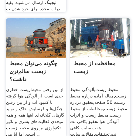
لیچینگ ارسال می‌شوند. بقیه
ذرات مجدد برای خرد شدن ب
محافظت از محیط
چگونه می‌توان محیط
زیست
زیست سالم‌تری
داشت؟
محیط زیست,آلودگی محیط
از بین رفتن محیط‌زیست خطری
زیست,مقاله آماده درباره محیط
جدی است. از آلودگی هوا گرفته
زیست 50 صفحه,تحقیق درباره
تا کمبود آب و از بین رفتن
محیط زیست,محافظت از محیط
جنگل‌ها و فرسایش خاک و تولید
زیست,محیط زیست و اثرات
گازهای گلخانه‌ای اینها همه و همه
آلودگی هوا,تحقیق,کافی نت
نتیجه‌ی فعالیت‌های بشری و تاثیر
هفت,سایت کافی
تکنولوژی بر روی محیط زیست
نت,تحقیقات,مقالات,سایت
است. اما آیا می ...