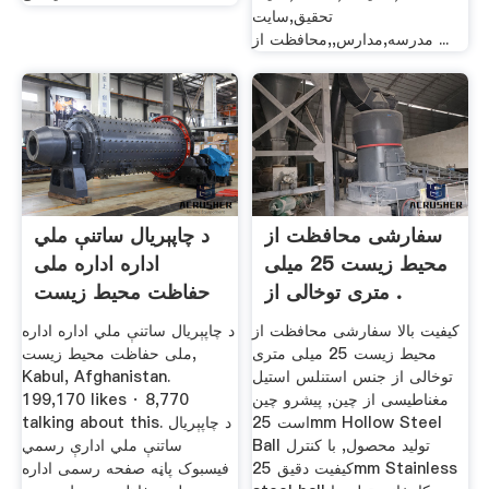
تحقیق,سایت
مدرسه,مدارس,,محافظت از ...
سفارشی محافظت از
‫د چاپېریال ساتنې ملي
محیط زیست 25 میلی
اداره اداره ملی
متری توخالی از .
حفاظت محیط زیست
...
کیفیت بالا سفارشی محافظت از
محیط زیست 25 میلی متری
ملی حفاظت محیط زیست‎,
توخالی از جنس استنلس استیل
Kabul, Afghanistan.
مغناطیسی از چین, پیشرو چین
199,170 likes · 8,770
است 25mm Hollow Steel
talking about this. ‎د چاپېریال
Ball تولید محصول, با کنترل
ساتنې ملي ادارې رسمي
کیفیت دقیق 25mm Stainless
فیسبوک پاڼه صفحه رسمی اداره