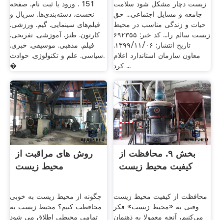
زیست دچار مشکل شود سلامت
151 . ورود یا ثبت نام. صفحه
جامعه و مسایل اجتماعی... حق
نخست. دسته‌بندی‌ها. سریال و
حیات و زندگی مناسب در محیط
فیلم‌های سینمایی. گیم. ورزشی.
زیست سالم را... کد خبر: ۶۹۲۳۵۵
کارتون. طنز. آموزشی. تفریحی.
تاریخ انتشار: ۱۳۹۹/۱۱/۰۶.
فیلم. مذهبی. موسیقی. خبری.
معاون سازمان استاندارد اعلام
سیاسی. علم و تکنولوژی. حوادث.
کرد ...
�
بخش ۹. محافظت از
روش های مراقبت از
كیفیت محیط زیست
محیط زیست
محافظت از كیفیت محیط زیست
چگونه از محیط زیست به خوبی
وقتی به «محیط زیست» فكر
محافظت کنیم؟ محیط زیست به
می‌كنیم، آنچه معمولا به ذهنمان
تمامی محیطی اطلاق می شود