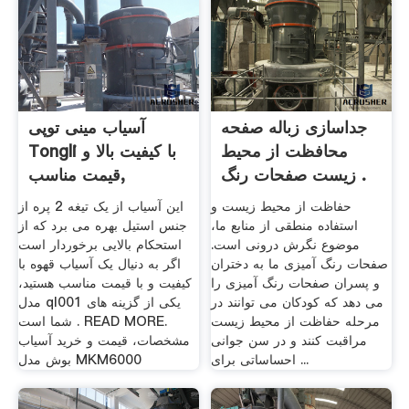
جداسازی زباله صفحه
آسیاب مینی توپی
محافظت از محیط
Tongli با کیفیت بالا و
زیست صفحات رنگ .
قیمت مناسب,
حفاظت از محیط زیست و
این آسیاب از یک تیغه 2 پره از
استفاده منطقی از منابع ما،
جنس استیل بهره می برد که از
موضوع نگرش درونی است.
استحکام بالایی برخوردار است
صفحات رنگ آمیزی ما به دختران
اگر به دنیال یک آسیاب قهوه با
و پسران صفحات رنگ آمیزی را
کیفیت و با قیمت مناسب هستید،
می دهد که کودکان می توانند در
مدل ql001 یکی از گزینه های
مرحله حفاظت از محیط زیست
شما است . READ MORE.
مراقبت کنند و در سن جوانی
مشخصات، قیمت و خرید آسیاب
احساساتی برای ...
بوش مدل MKM6000