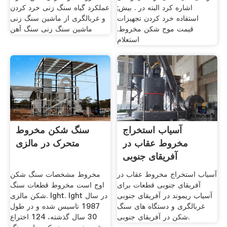
اشاره کرد البته در . بیش;
عملکرد گیاه سنگ زنی خرد کردن
استفاده خرد کردن تجهیزات
و غربالگری از ماشین سنگ زنی
قیمت موج شکن مخروط.
ماشین سنگ زنی سنگ آهن
استعلام
آسیاب استخراج
سنگ شکن مخروط
مخروط عقاب در
متحرک در مالزی
آفریقای جنوبی
آسیاب استخراج مخروط عقاب در
مخروط مشخصات سنگ شکن
آفریقای جنوبی قطعات برای
اوج است مخروط قطعات سنگ
آسیاب ریموند در آفریقای جنوبی
شکن مالزی. lght. lght در سال
غربالگری و دستگاه های سنگ
1987 تاسیس شده و در طول
شکن در آفریقای جنوبی.
30 سال گذشته، 124 اختراع