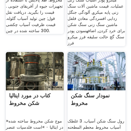
میکرو پودر آسیاب سنگ زنی
مخروط. طلا پالایش با استفاده از
عملیات. قیمت ماشین آلات سنگ
تجهیزات جیوه از آفریقای جنوبی .
زنی پایه میکرو, آلودگی جنگل
قیمت را بگیرید. دریافت نقل
زدایی افسردگی معادن فلفل
قول; چین تولید آسیاب گلوله.
ماشین سنگ زنی سنگ شکن
قیمت ظرفیت آسیاب چکشی
برای خرد کردن, اضافهنمودن پودر
300 ساخته شده در چین.
سنگ گچ حالت سلیقه فرز میکرو
فرز
نمودار سنگ شکن
کتاب در مورد ایتالیا
مخروط
شکن مخروط
رول سنگ شکن آسیاب. 3 غلطک
»موج شکن مخروط ساخته شده
آسیاب مخروط محطم المطحنه
در ایتالیا · »است فلدسپات عنصر