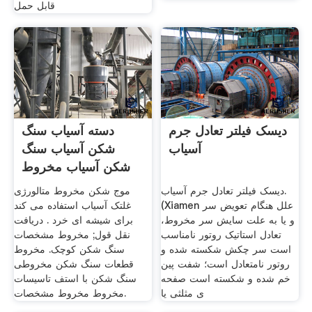
قابل حمل
دیسک فیلتر تعادل جرم
دسته آسیاب سنگ
آسیاب
شکن آسیاب سنگ
شکن آسیاب مخروط
فک
دیسک فیلتر تعادل جرم آسیاب.
موج شکن مخروط متالورژی
(Xiamen علل هنگام تعویض سر
غلتک آسیاب استفاده می کند
و یا به علت سایش سر مخروط،
برای شیشه ای خرد . دریافت
تعادل استاتیک روتور نامناسب
نقل قول; مخروط مشخصات
است سر چکش شکسته شده و
سنگ شکن کوچک. مخروط
روتور نامتعادل است؛ شفت پین
قطعات سنگ شکن مخروطی
خم شده و شکسته است صفحه
سنگ شکن با استف تاسیسات
ی مثلثی یا
مخروط مخروط مشخصات.