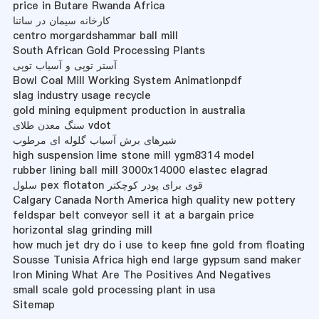
price in Butare Rwanda Africa
کارخانه سیمان در ساتنا
centro morgardshammar ball mill
South African Gold Processing Plants
آستر توپی و آسیاب توپی
Bowl Coal Mill Working System Animationpdf
slag industry usage recycle
gold mining equipment production in australia
سنگ معدن طلای vdot
شیرهای برش آسیاب گلوله ای مرطوب
high suspension lime stone mill ygm8314 model
rubber lining ball mill 3000x14000 elastec elagrad
سلول pex flotaton قوی برای پودر کوچکتر
Calgary Canada North America high quality new pottery
feldspar belt conveyor sell it at a bargain price
horizontal slag grinding mill
how much jet dry do i use to keep fine gold from floating
Sousse Tunisia Africa high end large gypsum sand maker
Iron Mining What Are The Positives And Negatives
small scale gold processing plant in usa
Sitemap