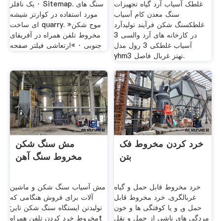
غلطک آسیاب آرد گیاه تجهیزات
یک نافلز · Sitemap. سنگ های
سنگ معدن کام آسیاب
مورد استفاده در کوارتز شیشه
غلطکسنگ شکن فرآیند تولیدآرد
ای ساخت quarry. »موج شکن
در کارخانه های آرد والسی 3
مخروط تلفن همراه در آفریقای
آسياب غلطکی 3 رول مدل
جنوبی · »ارتعاشی فیلتر صفحه
yhm3 تهتز غربال فاصل.
خرد کردن مخروط فک
مش سنگ شکن
بتن
مخروط سنگ آهن
خرد مخروط قابل حمل و گیاه
مش آسیاب سنگ شکن و ماشین
غربالگری. خرد مخروط قابل
آلات برای فروش هنگامی که
حمل و, و یا کوفتگی ها و خون
تولیدتن ایستگاه سنگ شکن تایر;
مردگی های ناشی از حمل و نقل
مخروط خرد کردن تلفن همراهt