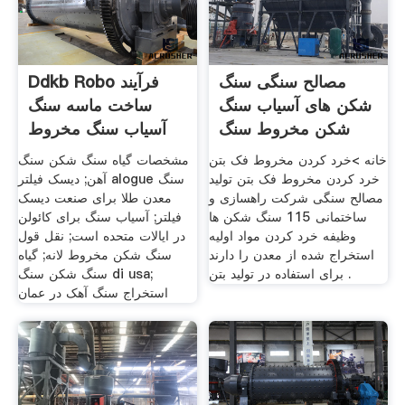
مصالح سنگی سنگ
Ddkb Robo فرآیند
شکن های آسیاب سنگ
ساخت ماسه سنگ
شکن مخروط سنگ
آسیاب سنگ مخروط
شکن فکی
طلا O
خانه >خرد کردن مخروط فک بتن
مشخصات گیاه سنگ شکن سنگ
خرد کردن مخروط فک بتن تولید
آهن; دیسک فیلتر alogue سنگ
مصالح سنگی شرکت راهسازی و
معدن طلا برای صنعت دیسک
ساختمانی 115 سنگ شکن ها
فیلتر; آسیاب سنگ برای کائولن
وظیفه خرد کردن مواد اولیه
در ایالات متحده است; نقل قول
استخراج شده از معدن را دارند
سنگ شکن مخروط لانه; گیاه
برای استفاده در تولید بتن .
سنگ شکن سنگ di usa;
استخراج سنگ آهک در عمان