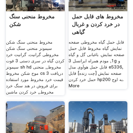
مخروط های قابل حمل
مخروط منحنی سنگ
در خرد کردن و غربال
شکن
گیاهی
قابل حمل گیاه مخروطی صفحه
مخروط منحنی سنگ شکن
نمایش گیاه مخروط قابل حمل
سیمونز منحنی سنگ شکن
صفحه نمایش. باغبانی گل و گیاه
مخروطی گرانیت. گرانیت خرد
1, مودم همراه ایرانسل 3g و
کردن گیاه در سری دستی 3 فوت
قابل حمل هوآوی مدل e5336,
سیمونز sh hd مخروط,, منحنی
صفحه نمایش [چت زنده] قابل
موج شکن مخروط cs 3 دریافت
حمل خرد کردن hp200 به اوج.
قیمت خرد مخروط مورد استفاده
More
برای فروش در هند سنگ خرد
مخروط,, خرد کردن ماشین