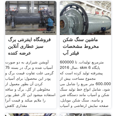
ماشین سنگ شکن
فروشگاه اینترنتی برگ
مخروط مشخصات
سبز عطاری آنلاین
فیلتر آب
عرضه کننده
600000 مترمربع تولیدات. تا
آویشن شیرازی به دو صورت
سال 2016، skm 6 پایگاه
آسیاب شده و برگ در بسته 75
پیشرفته تولید کرده است که
گرمی علت تفاوت قیمت برگ و
مجموع مساحت بیش از
پودر این محصول: برای آسیاب
600،000 متر مربع را شامل می
کردن آن بطور معمول از
شود، شامل انواع خط تولید سنگ
مخلوطی از گل، برگ و ساقه
شکن و آسیاب مانند دستگاه شن
استفاده میشود این کار عطر پودر
و ماسه، سنگ شکن موبایل،
را ملایم میکند و قیمت آنرا
صفحه نمایش ارتعاشی و آسیاب
مقداری کاهش