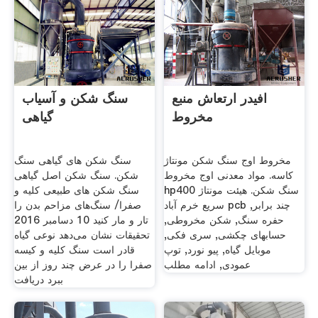
افیدر ارتعاش منبع
سنگ شکن و آسیاب
مخروط
گیاهی
مخروط اوج سنگ شکن مونتاژ
سنگ شکن های گیاهی سنگ
کاسه. مواد معدنی اوج مخروط
شکن. سنگ شکن اصل گیاهی
hp400 سنگ شکن. هیئت مونتاژ
سنگ شکن های طبیعی کلیه و
سریع خرم آباد pcb چند برابر,
صفرا/ سنگ‌های مزاحم بدن را
حفره سنگ, شکن مخروطی,
تار و مار کنید 10 دسامبر 2016
حسابهای چکشی, سری فکی,
تحقیقات نشان می‌دهد نوعی گیاه
موبایل گیاه, پیو نورد, توپ
قادر است سنگ کلیه و کیسه
عمودی, ادامه مطلب
صفرا را در عرض چند روز از بین
ببرد دریافت