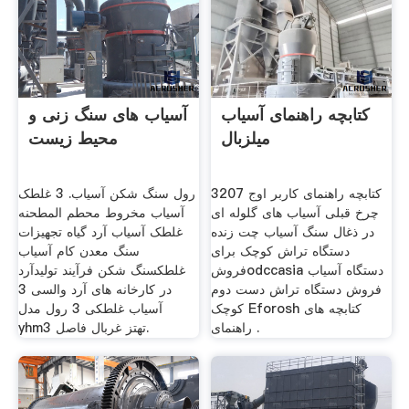
کتابچه راهنمای آسیاب
آسیاب های سنگ زنی و
میلزبال
محیط زیست
کتابچه راهنمای کاربر اوج 3207
رول سنگ شکن آسیاب. 3 غلطک
چرخ قبلی آسیاب های گلوله ای
آسیاب مخروط محطم المطحنه
در ذغال سنگ آسیاب چت زنده
غلطک آسیاب آرد گیاه تجهیزات
دستگاه تراش کوچک برای
سنگ معدن کام آسیاب
فروشodccasia دستگاه آسیاب
غلطکسنگ شکن فرآیند تولیدآرد
فروش دستگاه تراش دست دوم
در کارخانه های آرد والسی 3
کوچک Eforosh کتابچه های
آسياب غلطکی 3 رول مدل
راهنمای .
yhm3 تهتز غربال فاصل.