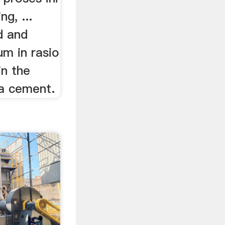
g, ...
d and
um in rasio
in the
e a cement.