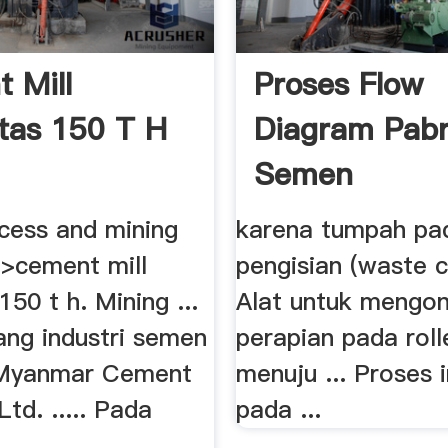
 Mill
Proses Flow
tas 150 T H
Diagram Pabr
Semen
cess and mining
karena tumpah pa
>cement mill
pengisian (waste c
150 t h. Mining ...
Alat untuk mengon
ang industri semen
perapian pada roll
Myanmar Cement
menuju ... Proses i
d. ..... Pada
pada ...
...