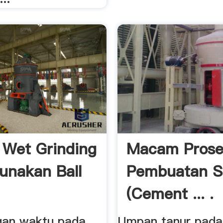
 Wet Grinding
Macam Prose
nakan Ball
Pembuatan 
(Cement ... .
ngan waktu pada
Umpan tanur pada 