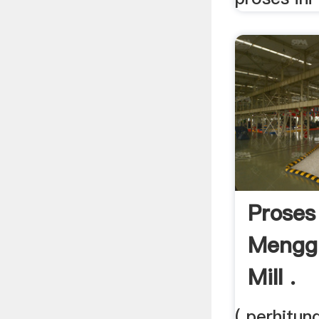
Proses
Menggu
Mill .
( perhitu