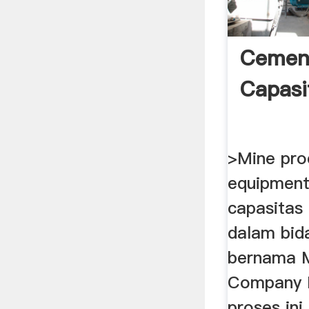
Cement
Capasi
>Mine pro
equipment
capasitas 
dalam bid
bernama 
Company Lt
proses ini 