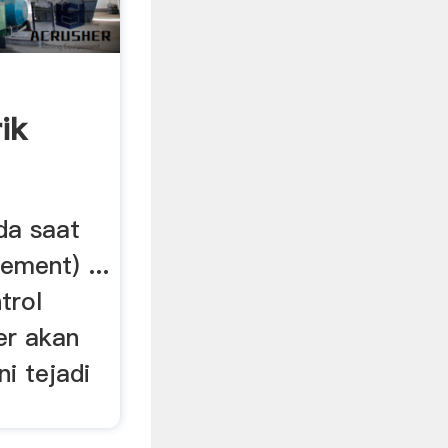
ik
da saat
ement) ...
trol
er akan
ni tejadi