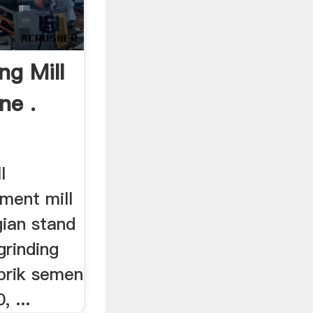
ng Mill
ne .
l
ement mill
gian stand
grinding
abrik semen
, ...