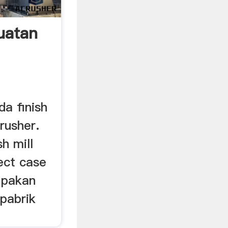
uatan
da finish
rusher.
h mill
ect case
a pakan
pabrik