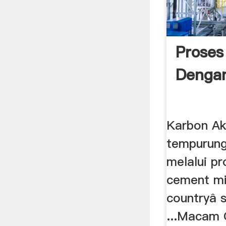
Prose
Dengan
Karbon Akt
tempurung
melalui pr
cement mi
countryâ 
...Macam 