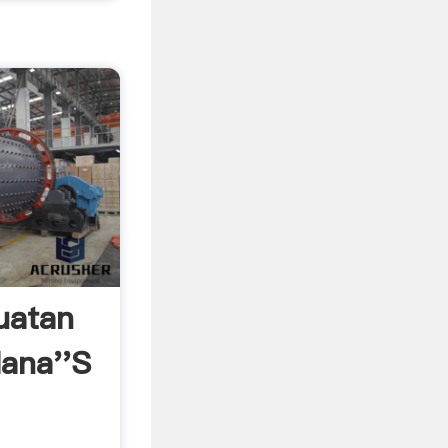
uatan
ana''s