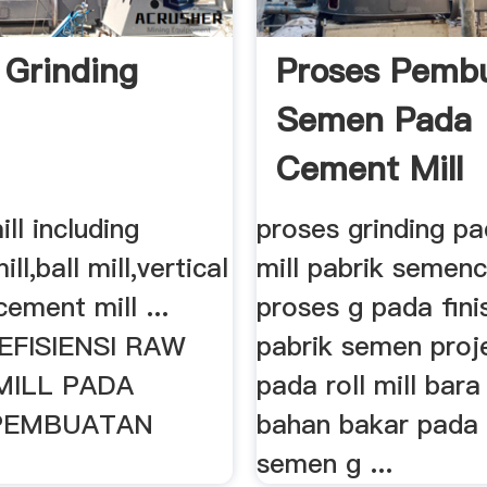
 Grinding
Proses Pemb
Semen Pada
Cement Mill
ill including
proses grinding pa
l,ball mill,vertical
mill pabrik semenc
,cement mill ...
proses g pada finis
 EFISIENSI RAW
pabrik semen proj
MILL PADA
pada roll mill bar
PEMBUATAN
bahan bakar pada 
semen g ...