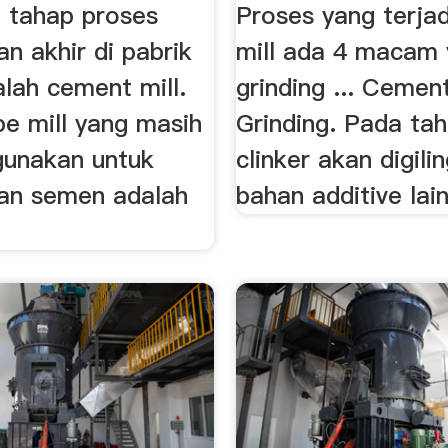
u tahap proses
Proses yang terjad
an akhir di pabrik
mill ada 4 macam 
lah cement mill.
grinding ... Cemen
ipe mill yang masih
Grinding. Pada tah
gunakan untuk
clinker akan digil
gan semen adalah
bahan additive lain