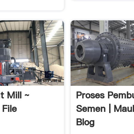
 Mill ~
Proses Pemb
 File
Semen | Maul
Blog