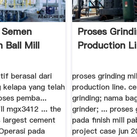
s Semen
Proses Grindi
 Ball Mill
Production Li
if berasal dari
proses grinding mil
 kelapa yang telah
production line. c
oses pemba...
grinding; nama ba
ll mgx3412 ... the
grinder; ... proses 
s largest cement
pada finish mill p
Operasi pada
project case jun 20