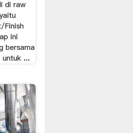
i di raw
yaitu
t/Finish
ap ini
ing bersama
 untuk ...