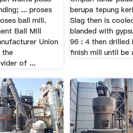
nding; ... proses
berupa tepung kerin
roses ball mill.
Slag then is coole
nt Ball Mill
blanded with gyps
anufacturer Union
96 : 4 then drilled 
 the
finish mill until b
vider of ...