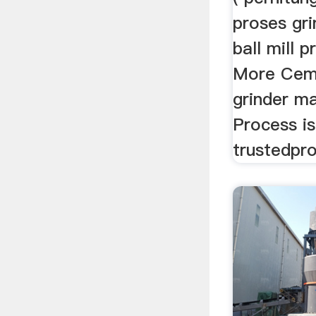
proses gri
ball mill p
More Ceme
grinder m
Process is
trustedpro