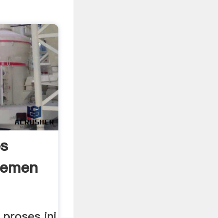
s
Semen
proses ini