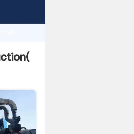
g strong
gth and
 mill
 of
ction(