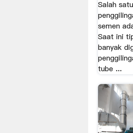
Salah sat
penggiling
semen ada
Saat ini t
banyak di
penggilin
tube ...