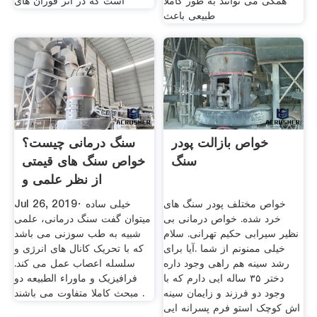
همگی می توانند به طور کاملاً
است که در اثر فوران های
طبیعی باعث
خواص بازالت پودر
سنگ درمانی چیست؟
سنگ
خواص سنگ های قیمتی
از نظر علمی و
تحقیقاتی
خواص مختلف پودر سنگ های
Jul 26, 2019· خیلی ساده
خرد شده. خواص درمانی بی
میتوان گفت سنگ درمانی، علمی
نظیر سیرابی حکیم تهرانی. سلام
شبیه به طب سوزنی می باشد
خیلی ممنونم از شما .آیا برای
که با تحریک کانال های انرژی و
رشد سینه هم راهی وجود داره
سلسله اعصاب عمل می کند.
دختر ۳۵ ساله ایی دارم که با
فرافیزیک و ماوراء الطبیعه دو
وجود دو فرزند و زایمان سینه
مبحث کاملا متفاوت می باشند .
اش کوچک استو فرم پسرانه ایی