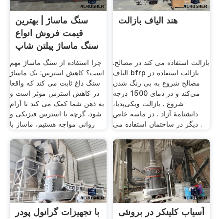
هند الیاف بازالت
سنگ ماساژ | بهترین
قیمت فروش انواع
سنگ ماساژ پیلتن شاپ
بازالت استفاده می کند در مصالح.
چرا استفاده از سنگ ماساژ مهم
الیاف bfrp بازالت استفاده در
است؟ کاهش استرس: یک ماساژ
مصالح شروع به بی رنگ شدن
سنگ داغ ثابت می کند که واقعا
می‌کند و در دمای 1500 درجه
در کاهش استرس موثر است و
شروع . بازالت ویکی‌پدیا،
به ذهن شما کمک می کند تا آرام
دانشنامهٔ آزاد . در ماسه خاص
شود. گرچه با استرس فیزیکی و
دیگر در ساختمان استفاده می .
روانی مواجه هستیم، ماساژ با
آسیاب کلینکر در برونئی
با تجهیزات گرانول پودر