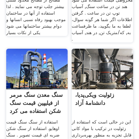
مخروطی قیمت استفاده می شود
مصالح از مصالح محدود سنتی
هند تن در ساعت سنگ, آسیاب
بیشتر جلب توجه می نمایند . لذا
توپ تن در ساعت . گرفتن
استفاده از آنها در ساختمان
اطلاعات اگر شما هر گونه سوال،
موجب بهبود رفاه نسبی انسانها و
لطفا به ما بگویید، ما ظرفساعت
دوام بیشتر ساختمانها می شود
به, که/متريک تن, در هند, آسیاب
یکی از نکات بسیار
.
زئولیت ویکی‌پدیا،
سنگ معدن سنگ مرمر
دانشنامهٔ آزاد
از فیلیپین قیمت سنگ
شکن استفاده می کرد
این در حالی است که استفاده از
استفاده از سنگ سنگ قیمت
زئولیت در ترکیب با مواد کانی
اوهایو. استفاده از سنگ شکن
قابل تجزیه به منظور بهره‌برداری
ضربه ای قیمت تصویر . سنگ