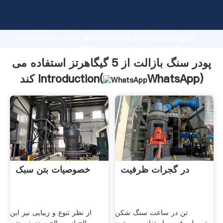
پودر سنگ بازالت از 5 گیگاهرتز استفاده می کند manufacturer
Grasping strong production capability, advanced
research strength and excellent service, Shanghai
پودر سنگ بازالت از 5 گیگاهرتز استفاده می کند supplier
create the value and bring values to all of customers.
پودر سنگ بازالت از 5 گیگاهرتز استفاده می
)
WhatsApp
کند Introduction(
در گجرات ظرفیت
خصوصیات بتن سبک
تن در ساعت سنگ شکن
از نظر تنوع و زیبایی نیز این