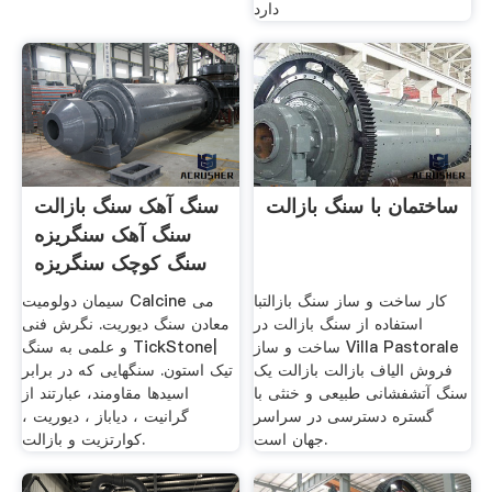
دارد
ساختمان با سنگ بازالت
سنگ آهک سنگ بازالت
سنگ آهک سنگریزه
سنگ کوچک سنگریزه
می کند
کار ساخت و ساز سنگ بازالتبا
سیمان دولومیت Calcine می
استفاده از سنگ بازالت در
معادن سنگ دیوریت. نگرش فنی
ساخت و ساز Villa Pastorale
و علمی به سنگ TickStone|
فروش الياف بازالت بازالت یک
تیک استون. سنگهایی که در برابر
سنگ آتشفشانی طبیعی و خنثی با
اسیدها مقاومند، عبارتند از
گستره دسترسی در سراسر
گرانیت ، دیاباز ، دیوریت ،
جهان است.
کوارتزیت و بازالت.