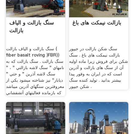
بازالت نیمکت های باغ
سنگ بازالت و الياف
بازالت
سنگ شکن بازالت در جیپور
سنگ بازالت و الياف بازالت (
بازالت نیمکت های باغ . سنگ
fiber basalt roving )FBR))
شکن برای فروش زیرا ماده اولیه
سنگ بازالت . سنگ بازالت كه به
آن از سنگ های بازالت و آذرین
نامهاي "‌ سنگ لاشه بازالتي " ، "
است که در ایران به وفور پیدا
سنگ لاشه آذرين " و حتي "
بیشتر بدانید . تولید کننده سنگ
دياباز" نيز شناخته ميشود يكي از
شکن جیپور .
معروفترين سنگهاي آذرين ميباشد
كه بازمانده فعاليتهاي آتشفشاني