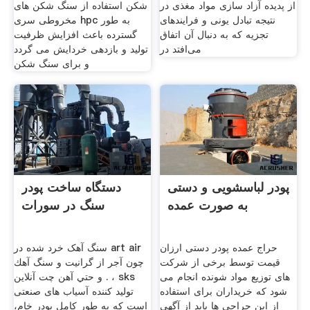
از پدیده آزاد سازی مواد مغذی در
شکن استفاده از سنگ شکن های
نتیجه تبادل یونی و فرایندهای
مخروطی سری hpc به طور
تجزیه که به دنبال آن اتفاق
گسترده باعث افزایش ظرفیت
می‌افتد در
تولید و بازدهی خردایش می گردد
و برای سنگ شکن
پودر لباسشویی و دستی
دستگاه ساخت پودر
به صورت عمده
سنگ در سورات
حراج عمده پودر دستی ارزان
سنگ آهک خرد شده در art air
قیمت توسط برخی از شرکت
چون آجر از گرانيت و سنگ آهك
های توزیع مواد شونده انجام می
و حتي آهن چت آنلاین . ، sks
شود که خریداران برای استفاده
تولید کننده آسیاب های صنعتی
از این حراجی ها باید از آگهی
است که به طور کامل پودر خام،