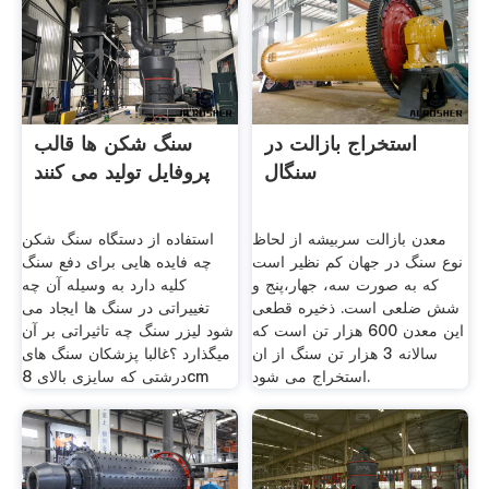
استخراج بازالت در
سنگ شکن ها قالب
سنگال
پروفایل تولید می کنند
معدن بازالت سربیشه از لحاظ
استفاده از دستگاه سنگ شکن
نوع سنگ در جهان كم ‌نظیر است
چه فایده هایی برای دفع سنگ
که به صورت سه، جهار،پنج و
کلیه دارد به وسیله آن چه
شش ضلعی است. ذخیره قطعی
تغییراتی در سنگ ها ایجاد می
این معدن 600 هزار تن است که
شود لیزر سنگ چه تاثیراتی بر آن
سالانه 3 هزار تن سنگ از ان
میگذارد ؟غالبا پزشکان سنگ های
استخراج می شود.
درشتی که سایزی بالای 8cm