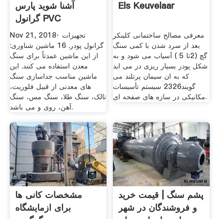
Els Keuvelaar
آشنا شوید پارس
گرانول PVC
معرفی مصالح ساختمانی کلینکر
Nov 21, 2018· تجهیزات
بعد از سرد شدن با کمی سنگ
گرانول پودر. 16 ماشین شناوری:
گچ (2تا 5 ) آسیاب می شود و به
از این ماشین عمدتاً برای سنگ
شکل پودر بسیار ریزی در می اید
معدن استفاده می کنند. این
که به ان سیمان پرتلند می
ماشین مناسب جداسازی سنگ
گویند2326 سیستم تأسیسات
های معدنی از قبیل فلوریت،
مکانیکی در سازه های صفحه ای.
تالک، سنگ طلا، سنگ مس، سنگ
آهن، روی و می باشد.
پشم سنگ | قیمت خرید
مشخصات کانی ها
و فروشندگان در شهر
برای ازمایشگاه