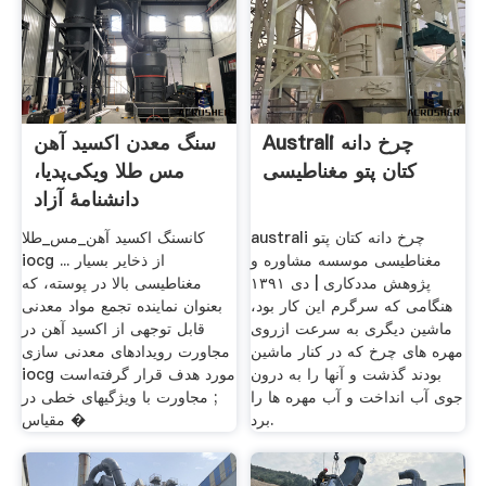
Australi چرخ دانه
سنگ معدن اکسید آهن
کتان پتو مغناطیسی
مس طلا ویکی‌پدیا،
دانشنامهٔ آزاد
australi چرخ دانه کتان پتو
کانسنگ اکسید آهن_مس_طلا
مغناطیسی موسسه مشاوره و
iocg از ذخایر بسیار ...
پژوهش مددکاری | دی ۱۳۹۱
مغناطیسی بالا در پوسته، که
هنگامی که سرگرم این کار بود،
بعنوان نماینده تجمع مواد معدنی
ماشین دیگری به سرعت ازروی
قابل توجهی از اکسید آهن در
مهره های چرخ که در کنار ماشین
مجاورت رویدادهای معدنی سازی
بودند گذشت و آنها را به درون
iocg مورد هدف قرار گرفته‌است
جوی آب انداخت و آب مهره ها را
; مجاورت با ویژگیهای خطی در
برد.
مقیاس �