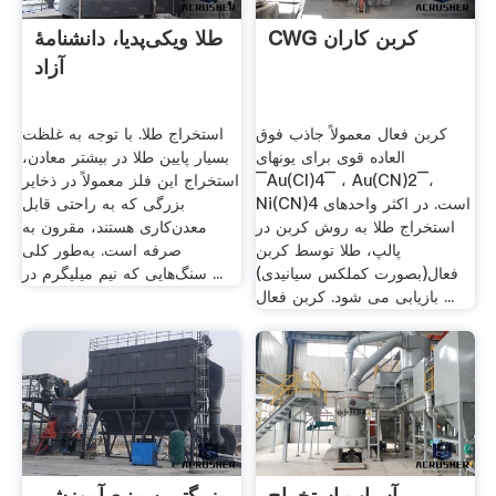
CWG کربن کاران
طلا ویکی‌پدیا، دانشنامهٔ
آزاد
کربن فعال معمولاً جاذب فوق
استخراج طلا. با توجه به غلظت
العاده قوی برای يونهای
بسیار پایین طلا در بیشتر معادن،
¯Au(Cl)4¯ ، Au(CN)2¯،
استخراج این فلز معمولاً در ذخایر
Ni(CN)4 است. در اکثر واحدهای
بزرگی که به راحتی قابل
استخراج طلا به روش کربن در
معدن‌کاری هستند، مقرون به
پالپ، طلا توسط کربن
صرفه است. به‌طور کلی
فعال(بصورت کملکس سيانيدی)
سنگ‌هایی که نیم میلیگرم در ...
بازيابی می شود. کربن فعال ...
آسیاب استخراج
بزرگترین منبع آموزشی