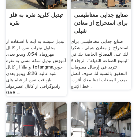
صنایع جدایی مغناطیسی
تبدیل کلرید نقره به فلز
برای استخراج از معادن
نقره
شیلی
صنایع جدایی مغناطیسی برای
تبدیل شیشه به آینه با استفاده از
استخراج از معادن شیلی . شكرا
محلول نیترات نقره از کانال
لك على المصالح الخاصة بك في
مهروماه. 0:54. ویدیو بعدی
"ليمينغ الصناعة الثقيلة". الرجاء لا
آموزش تبدیل سکه مسی به نقره
تتردد في إرسال معلومات
و طلا از کانال tofangmaجوین
التحقيق بالنسبة لنا. سوف اتصل
شید عالیه. 8:26. ویدیو بعدی
بمدير المبيعات لدينا معك أقرب.
بازیافت نقره از فیلم های
خط الإنتاج ...
رادیوگرافی از کانال عصرمواد.
0:58 ...