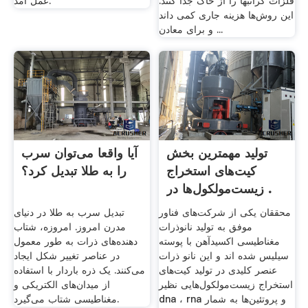
فلزات گرانبها را از خاک جدا کنند.
عمل آمد.
این روش‌ها هزینه جاری کمی داند
و برای معادن ...
تولید مهمترین بخش
آیا واقعا می‌توان سرب
کیت‌های استخراج
را به طلا تبدیل کرد؟
زیست‌مولکول‌ها در .
محققان یکی از شرکت‌های فناور
تبدیل سرب به طلا در دنیای
موفق به تولید نانوذرات
مدرن امروز. امروزه، شتاب
مغناطیسی اکسیدآهن با پوسته
دهنده‌های ذرات به طور معمول
سیلیس شده اند و این نانو ذرات
در عناصر تغییر شکل ایجاد
عنصر کلیدی در تولید کیت‌های
می‌کنند. یک ذره باردار با استفاده
استخراج زیست‌مولکول‌هایی نظیر
از میدان‌های الکتریکی و
dna ، rna و پروتئین‌ها به شمار
مغناطیسی شتاب می‌گیرد.