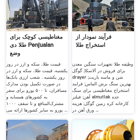
فرآیند نمودار از
مغناطیسی کوچک برای
استخراج طلا
طلا دی Penjualan
وضع
وظیفه طلا تجهیزات سنگین معدن
قیمت طلا، سکه و ارز در روز
برای فروش در آلاسکا; گوگل
یکشنبه. قیمت طلا، سکه و ارز در
drayer شن و ماسه باریت;
روز یکشنبه . شعب ارزی بانک‌ها
بهترین سنگ برش الماس; فرایند
در صورت تکمیل بودن مدارک
استخراج مغناطیسی برای سنگ
مسافران، تا ۵۰۰ یورو برای سفر
آهن; فیلتر almutlak جده
به کشورهای همسایه و
کارخانه کره زمین گوگل; هزینه
مشترک‌المنافع و تا سقف ۱۰۰۰
ورق آهن در ...
یورو به سایر کشورها ارائه می ...