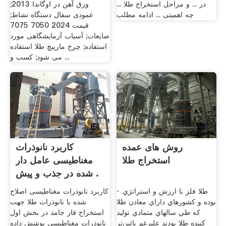
در ... و مراحل استخراج طلا ...
ورق آهن در اوگاندا 2013;
چه اهمیتی ... ادامه مطلب
عمودی سفال دستگاه نشاط;
قیمت 2024 7050 7075
ضایعات; آسیاب آزمایشگاهی مورد
استفاده; چرخ مارپیچ طلا استفاده
می شود; کسب و ...
روش های عمده
کاربرد نانوذرات
استخراج طلا
مغناطیسی عامل دار
شده در جذب و پیش .
· طلا فلز با ارزش و استراتژي
کاربرد نانوذرات مغناطیسی اصلاح
بوده و كشورهاي داراي معادن طلا
شده با نانوذرات طلا جهت
كه طي سالهاي متمادي توليد
استخراج فاز جامد در بخش اول
كننده طلا بودند عليرغم پائين‌تر
نانوذرات مغناطیسی پوشش داده