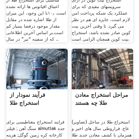
استخراج بیت کوین در ازای
مناسبی برای استخراج طلا از
سرویسهای مفیدی که برای
اعماق اقیانوس ها ارائه نشده
عملکرد یک شبکه پرداخت امن
است. ۱۰٫با این وجود، این میزان
لازم است، جایزه ای هم در نظر
از طلا اشاره شده در مقابل
می گیرد. تا وقتی آخرین بیت
مقدار موجود درفضا بسیار کم
کوین صادر نشده باشد، استخراج
است.بر اساس آخرین اطلاعاتی
بیت کوین همچنان الزامی است.
که از سفینه "نیر" در سال ...
مراحل استخراج معادن
فرآیند نمودار از
طلا چه هستند
استخراج طلا
(تصاویر) استخراج طلا در ساحل
فرایند استخراج مغناطیسی برای
عاج. فراروطی سال های اخیر و
سنگ آهن ; فیلتر almutlak جده
همزمان با کشف معادن جدید طلا
کارخانه کره زمین گوگل; هزینه