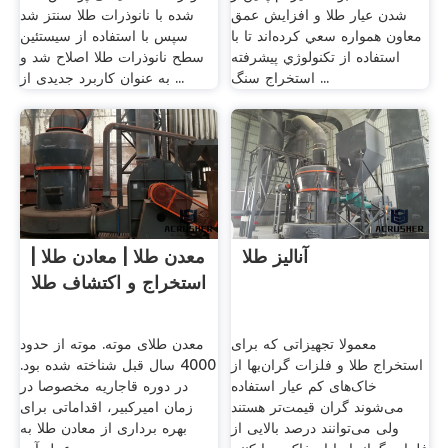
شدن عيار طلا و افزايش عمق
شده با نانوذرات طلا سنتز شد
معاون همواره سعي كرده‌اند تا با
سپس با استفاده از سیستئین
استفاده از تكنولوژي پيشرفته
سطح نانوذرات طلا اصلاح شد و
استخراج سنگ ...
به عنوان کاربرد جدیدی از ...
آنالیز طلا
معدن طلا | معادن طلا |
استخراج و اکتشاف طلا
معمولا تجهیزاتی که برای
معدن طلای موته. موته از حدود
استخراج طلا و فلزات گران‌بها از
4000 سال قبل شناخته شده بود.
خاک‌های کم عیار استفاده
در دوره قاجاریه مخصوصا در
می‌شوند گران قیمت‌تر هستند
زمان امیركبیر، اقداماتی برای
ولی می‌توانند درصد بالایی از
بهره برداری از معادن طلا به