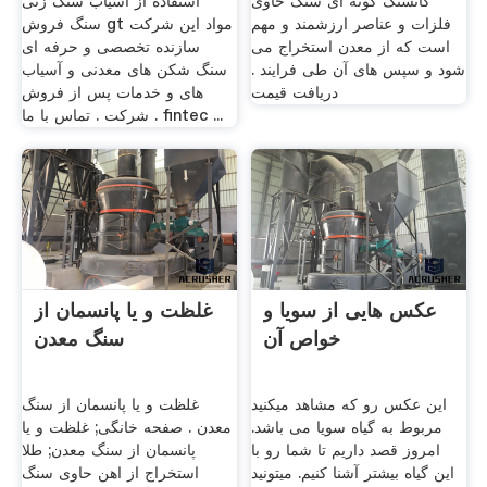
کانسنگ گونه ای سنگ حاوی
استفاده از آسیاب سنگ زنی
فلزات و عناصر ارزشمند و مهم
سنگ فروش gt مواد این شرکت
است که از معدن استخراج می
سازنده تخصصی و حرفه ای
شود و سپس های آن طی فرایند .
سنگ شکن های معدنی و آسیاب
دریافت قیمت
های و خدمات پس از فروش
شرکت . تماس با ما . fintec ...
عکس هایی از سویا و
غلظت و یا پانسمان از
خواص آن
سنگ معدن
این عکس رو که مشاهد میکنید
غلظت و یا پانسمان از سنگ
مربوط به گیاه سویا می باشد.
معدن . صفحه خانگی; غلظت و یا
امروز قصد داریم تا شما رو با
پانسمان از سنگ معدن; طلا
این گیاه بیشتر آشنا کنیم. میتونید
استخراج از اهن حاوی سنگ