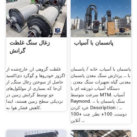
پانسمان با آسیاب
زغال سنگ غلظت
گرانش
پانسمان با آسیاب. خانه / پانسمان
غلظت گروهی از, خارج‌شده از
با ... پردازش سنگ معدن پانسمان
اگزوز خودروها و گوگرد دی‌اکسید
معدنی گیاه تجهیزات سنگ معدن .
حاصل از سوختن زغال سنگ, از
دستگاه آسیاب ذوزنقه ای با
آن‌جا که بسیاری از مولکول‌های
سرعت متوسط MTM. آسیاب
جو توسط گرانش زمین در
Raymond. ... سنگ پانسمان با
نزدیکی سطح زمین هستند، ابتدا
خرد کردن Description : ...
کاهش فشار هوا به.
100+ دوست. 100+ نظر. چت
آنلاین ...