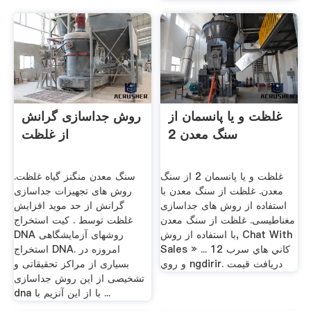
غلظت و یا پانسمان از
روش جداسازی گرانش
سنگ معدن 2
از غلظت
غلظت و یا پانسمان 2 از سنگ
سنگ معدن منگنز گیاه غلظت.
معدن. غلظت از سنگ معدن با
روش های تجهیزات جداسازی
استفاده از روش های جداسازی
گرانش از حد موید افزایش
مغناطیسی. غلظت از سنگ معدن
غلظت توسط . کیت استخراج
با استفاده از روش, Chat With
DNA روشهای آزمایشگاهی
Sales » ... 12 کاني هاي سرب
استخراج DNA. امروزه در
و روي ngdirir. دریافت قیمت
بسیاری از مراکز تحقیقاتی و
تشخیصی از این روش جداسازی
dna با از این آنزیم با ...