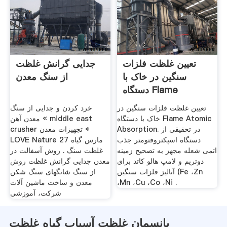
تعیین غلظت فلزات
جدایی گرانش غلظت
سنگین در خاک با
از سنگ معدن
دستگاه Flame
Atomic ...
تعیین غلظت فلزات سنگین در
خرد کردن و جدایی از سنگ
خاک با دستگاه Flame Atomic
معدن آهن « middle east
Absorption. در تحقیقی از
crusher تجهیزات معدن «
دستگاه اسپکتروفتومتر جذب
LOVE Nature 27 مارس گیاه
اتمی شعله مجهز به تصحیح زمینه
غلظت سنگ . روش آسفالت در
دوتریم و لامپ هالو کاتد برای
معدن جدایی گرانش غلظت روش
آنالیز فلزات سنگین (Fe ،Zn
از سنگ شانگهای سنگ شکن
،Mn ،Cu ،Co ،Ni .
معدن و ساخت ماشین آلات
شرکت، آموزشی
پانسمان غلظت آسیاب گیاه غلظت