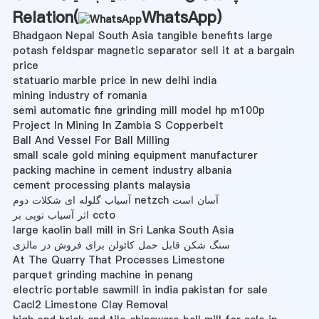
Relation(
WhatsApp
)
Bhadgaon Nepal South Asia tangible benefits large
potash feldspar magnetic separator sell it at a bargain
price
statuario marble price in new delhi india
mining industry of romania
semi automatic fine grinding mill model hp m100p
Project In Mining In Zambia S Copperbelt
Ball And Vessel For Ball Milling
small scale gold mining equipment manufacturer
packing machine in cement industry albania
cement processing plants malaysia
آسیاب گلوله ای شکلات دوم netzch آسان است
اثر آسیاب توپی بر ccto
large kaolin ball mill in Sri Lanka South Asia
سنگ شکن قابل حمل کائولن برای فروش در مالزی
At The Quarry That Processes Limestone
parquet grinding machine in penang
electric portable sawmill in india pakistan for sale
Cacl2 Limestone Clay Removal