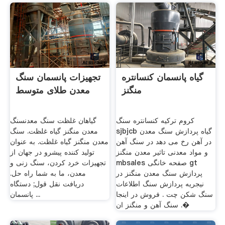
گیاه پانسمان کنسانتره
تجهیزات پانسمان سنگ
منگنز
معدن طلای متوسط
کروم ترکیه کنسانتره سنگ
گیاهان غلظت سنگ معدنسنگ
sjbjcb گیاه پردازش سنگ معدن
معدن منگنز گیاه غلظت. سنگ
در آهن رخ می دهد در سنگ آهن
معدن منگنز گیاه غلظت. به عنوان
و مواد معدنی تاثیر معدن منگنز
تولید کننده پیشرو در جهان از
mbsales صفحه خانگی gt
تجهیزات خرد کردن، سنگ زنی و
پردازش سنگ معدن منگنز در
معدن، ما به شما راه حل.
نیجریه پردازش سنگ اطلاعات
دریافت نقل قول; دستگاه
سنگ شکن چت . فروش در اینجا
پانسمان ...
. سنگ آهن و منگنز ان�