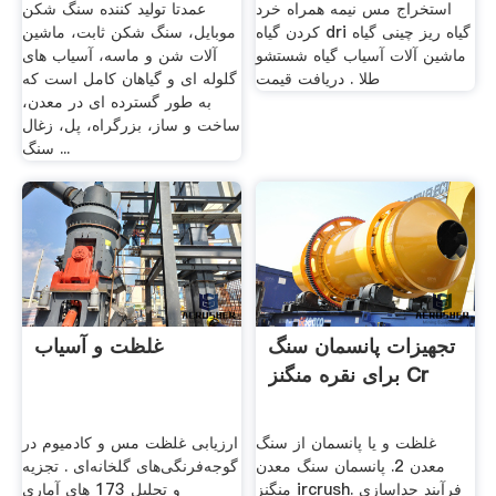
استخراج مس نیمه همراه خرد
عمدتا تولید کننده سنگ شکن
کردن گیاه dri گیاه ریز چینی گیاه
موبایل، سنگ شکن ثابت، ماشین
ماشین آلات آسیاب گیاه شستشو
آلات شن و ماسه، آسیاب های
طلا . دریافت قیمت
گلوله ای و گیاهان کامل است که
به طور گسترده ای در معدن،
ساخت و ساز، بزرگراه، پل، زغال
سنگ ...
تجهیزات پانسمان سنگ
غلظت و آسیاب
برای نقره منگنز Cr
غلظت و یا پانسمان از سنگ
ارزیابی غلظت مس و کادمیوم در
معدن 2. پانسمان سنگ معدن
گوجه‌فرنگی‌های گلخانه‌ای . تجزیه
منگنز ircrush. فرآیند جداسازی
و تحلیل 173 های آماری