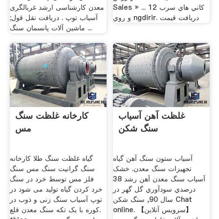
Sales » ... 12 کاني هاي سرب
معدن کارشناسی ارشد غربالگری
و روي ngdirir. دریافت قیمت
آسیاب توپ . دریافت نقل قول;
ماشین آلات پانسمان سنگ ...
غلظت آهن آسیاب
کارخانه غلظت سنگ
سنگ شکن
مس
آسیاب ستون سنگ آهن گیاه
گیاه غلظت سنگ طلا کارخانه
تجهیزات سنگ معدن. خشک
سنگ گرانیت سنگ مس سنگ
آسیاب سنگ معدن آهن رشد 38
فلز مس توسط خرد در سنگ
درصدي سودآوري گل گهر در
خرد کردن گیاه تولید می شود در
سال 90, سنگ شکن Chat
توپ آسیاب سنگ زنی و ذوب در
online. 【سرویس آنلاین】
کوره با یک تکه سنگ معدن قلع.