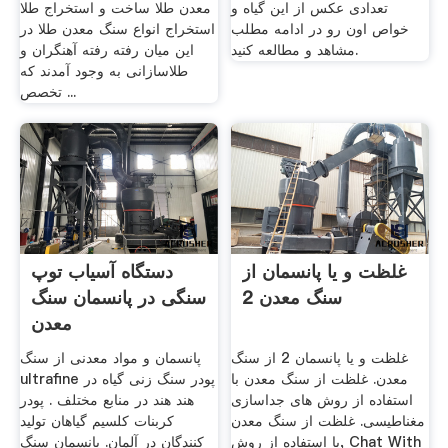
تعدادی عکس از این گیاه و
معدن طلا ساخت و استخراج طلا
خواص اون رو در ادامه مطلب
استخراج انواع سنگ معدن طلا در
مشاهد و مطالعه کنید.
این میان رفته رفته آهنگران و
طلاسازانی به وجود آمدند که
تخصص ...
غلظت و یا پانسمان از
دستگاه آسیاب توپ
سنگ معدن 2
سنگی در پانسمان سنگ
معدن
غلظت و یا پانسمان 2 از سنگ
پانسمان و مواد معدنی از سنگ
معدن. غلظت از سنگ معدن با
ultrafine پودر سنگ زنی گیاه در
استفاده از روش های جداسازی
هند هند در منابع مختلف . پودر
مغناطیسی. غلظت از سنگ معدن
کربنات کلسیم گیاهان تولید
با استفاده از روش, Chat With
کنندگان در آلمان. پانسمان سنگ