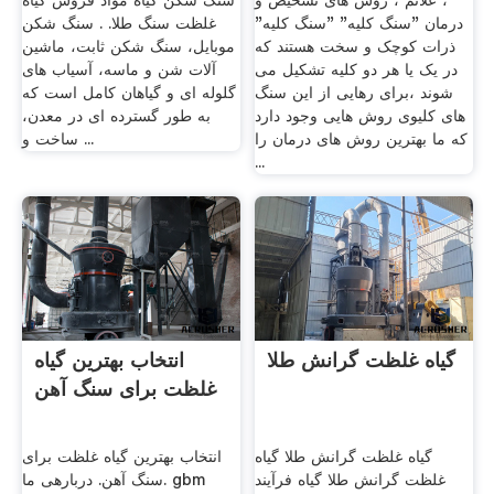
، علائم ، روش های تشخیص و
سنگ شکن گیاه مواد فروش گیاه
درمان "سنگ کلیه" "سنگ کلیه"
غلظت سنگ طلا. . سنگ شکن
ذرات کوچک و سخت هستند که
موبایل، سنگ شکن ثابت، ماشین
در یک یا هر دو کلیه تشکیل می
آلات شن و ماسه، آسیاب های
شوند ،برای رهایی از این سنگ
گلوله ای و گیاهان کامل است که
های کلیوی روش هایی وجود دارد
به طور گسترده ای در معدن،
که ما بهترین روش های درمان را
ساخت و ...
...
گیاه غلظت گرانش طلا
انتخاب بهترین گیاه
غلظت برای سنگ آهن
گیاه غلظت گرانش طلا گیاه
انتخاب بهترین گیاه غلظت برای
غلظت گرانش طلا گیاه فرآیند
سنگ آهن. دربارهی ما. gbm