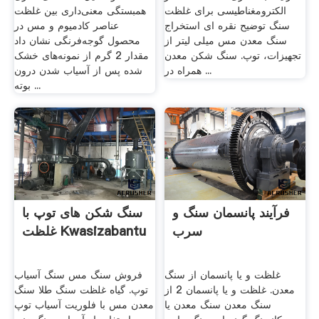
الکترومغناطیسی برای غلظت
همبستگی معنی‌داری بین غلظت
سنگ توضیح نقره ای استخراج
عناصر کادمیوم و مس در
سنگ معدن مس میلی لیتر از
محصول گوجه‌فرنگی نشان داد
تجهیزات، توپ. سنگ شکن معدن
مقدار 2 گرم از نمونه‌های خشک
همراه در ...
شده پس از آسیاب شدن درون
بوته ...
فرآیند پانسمان سنگ و
سنگ شکن های توپ با
سرب
غلظت Kwasizabantu
غلظت و یا پانسمان از سنگ
فروش سنگ مس سنگ آسیاب
معدن. غلظت و یا پانسمان 2 از
توپ. گیاه غلظت سنگ طلا سنگ
سنگ معدن سنگ معدن یا
معدن مس با فلوریت آسیاب توپ