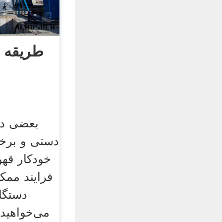
طریقه ک
دستی و برخی
خودکار قهوه
فرایند ممک
دستگا