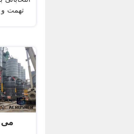
تهمت و 
می ت