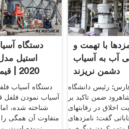
مزدها با تهمت و
دستگاه آسیا
ی آب به آسیاب
استیل مدل
دشمن نریزند
2020 | 
فروش 
ارس: رئیس دانشگاه
دستگاه آسیاب فلف
شاهرود ضمن تاکید بر
آسیاب نمودن فلفل ق
ت اخلاق در رقابت‏های
شناخته شده، اما 
اباتی گفت: نامزدهای
متفاوت آن همگی را
با متهم کردن دیگری و
نموده است، موا