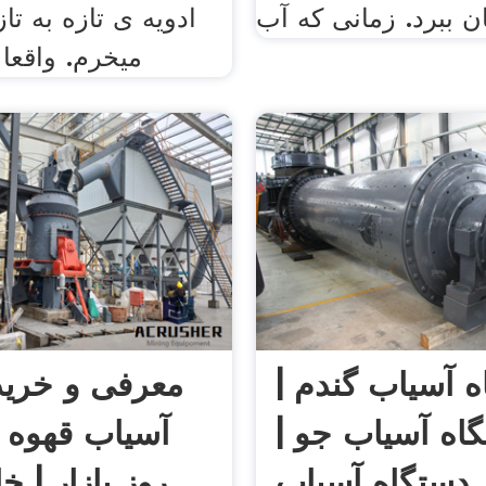
ن ببرد. زمانی که آب
ادویه ی تازه به ت
میخرم. واقعا
 آسیاب گندم |
معرفی و خرید
اه آسیاب جو |
آسیاب قهوه 
دستگاه آسیاب
روز بازار | خ