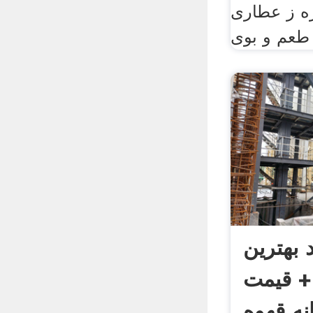
ازه ز عطاری
 طعم و بوی
 بهترین
+ قیمت
انه قهوه