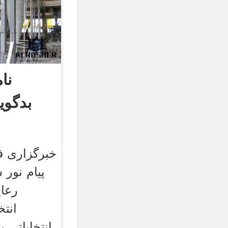
نا
بدگوی
خبرگزاری ف
پیام نور 
رعای
انتخ
انتخاباتی 