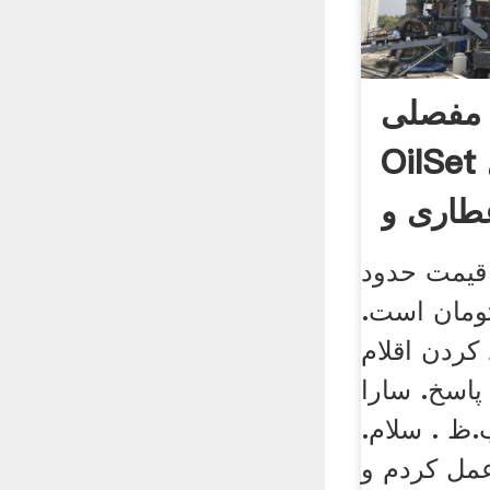
 مفصلی
OilSet جهت کاربری
طاری و
قیمت حدود
ن تومان است.
 آرد کردن اقلام
پاسخ. سارا
ید. در 2:19 ب.ظ . سلام.
عمل کردم و