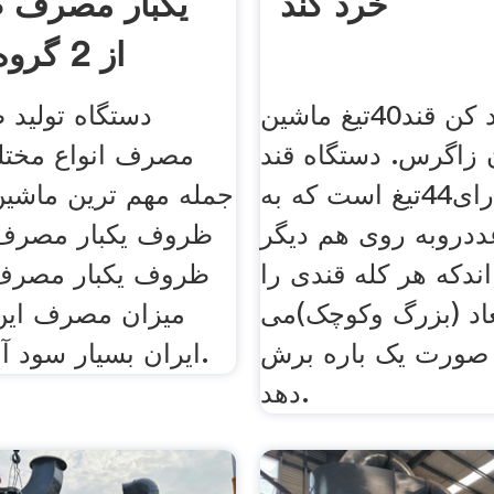
خرد کند
از 2 گروه صنعتی
دستگاه خرد کن قند40تیغ ماشین
دستگاه تولید 
 زاگرس. دستگاه قند
مصرف انواع مختلف
خرد کن دارای44تیغ است که به
جمله مهم ترین ماشین 
رت 22عددروبه روی هم دیگر
ظروف یکبار مصرف،
اندکه هر کله قندی را
ظروف یکبار مصرف ب
عاد (بزرگ وکوچک)می
میزان مصرف ای
ه صورت یک باره برش
ایران بسیار سود آور می باشد.
دهد.