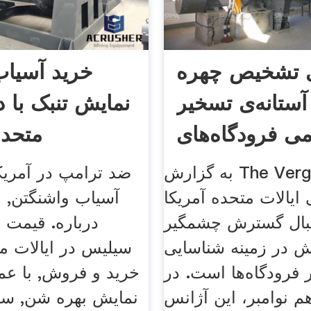
ی تشخیص چهره
خرید آسیا
آستانه‌ی تسخیر
نمایش تنبک با در
متحده
به گزارش The Verge، گمرک و
 ایالات متحده آمریکا
آسیاب واشنگتن, ای
نبال گسترش چشمگیر
درباره. قیمت 
تش در زمینه شناسایی
سیلیس در ایالات مت
 فرودگاه‌ها است. در
خرید و فروش, با عم
م نوامبر، این آژانس