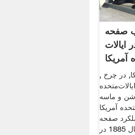
ب صفحه
 ایالات
 آمریکا
, ضد ترامپ در آمریکا, در چرخ
الات‌متحده
شن و ماسه
حده آمریکا
لکرد صفحه
نمایش بهره شن, سال 1885 در