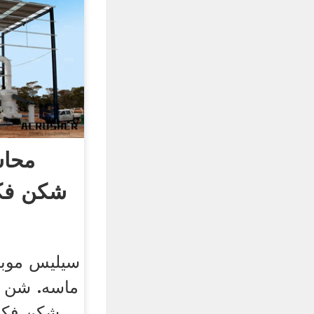
محاس
شکن فک
سیلیس موب
ماسه. شن 
شکن فکی