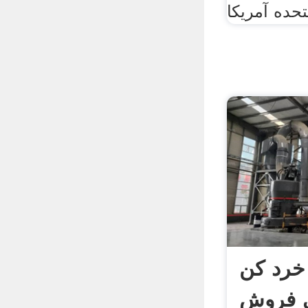
 خرد کن
 فروش