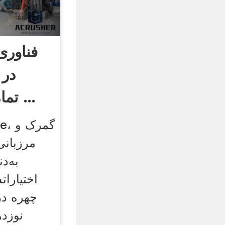
فناور
در 
تمامی فرودگاه‌های ...
مرزبانی
به‌د
اختیارا
چهره در
نوزده