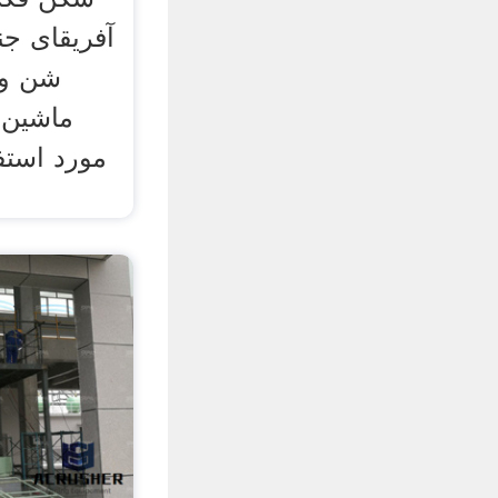
آفریقای جن
مورد استف