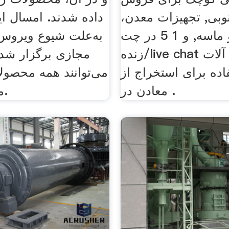
وبی, تجهیزات معدن،
داده شدند. امسال ای
شن و ماسه, و 1 5 در چت
به‌علت شیوع ویروس ک
زنده/live chat ماشین آلات
مجازی برگزار شد 
اده برای استخراج از
می‌توانند همه محصولا
معادن در .
مشاهده کنند.