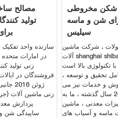
شکن مخروطی
مصالح ساخت
رای شن و ماسه
تولید کنندگ
سیلیس
برا
لات . شرکت ماشین
سازنده واحد تفکیک 
آلات shanghai shibang ، ltd ،
در امارات متحده 
 تکنولوژی بالا است
زنی تولید کنن
مل تحقیق و توسعه ،
روش و خدمات نیز می
ژوئن 016
باشد. در 20 سال گذشته ، ما به
زنی ماشین آلات (ج
هیزات معدنی ، ماشین
پردازش معدن
 ماسه و آسیاب های
ساییدگی شن و 