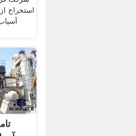
استخراج از 
آسیاب
تام