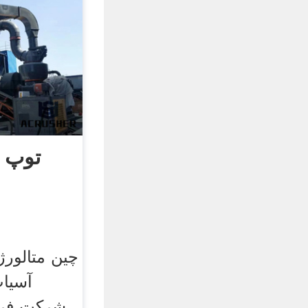
توپ 
چین متالور
آسیاب
شرکت فر