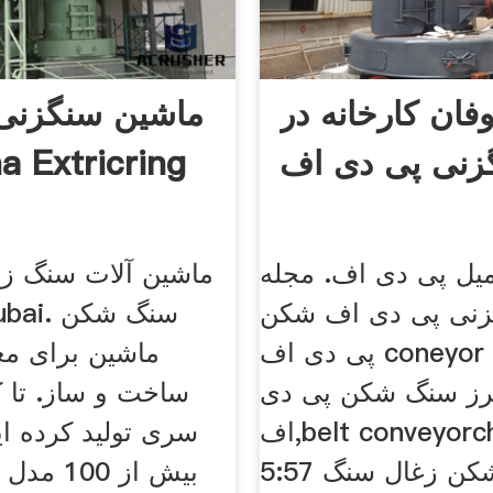
فان کارخانه در
ماشین سنگزنی
زنی پی دی اف
آلات Extricring
یل پی دی اف. مجله
ماشین آلات سنگ زن
زنی پی دی اف شکن
پی دی اف coneyor bely از
ماشین برای مع
فرز سنگ شکن پی دی
اف,belt conveyorchain, 2:06,
سری تولید کرده ا
5:57 نوع سنگ شکن زغال سنگ
بیش از 00