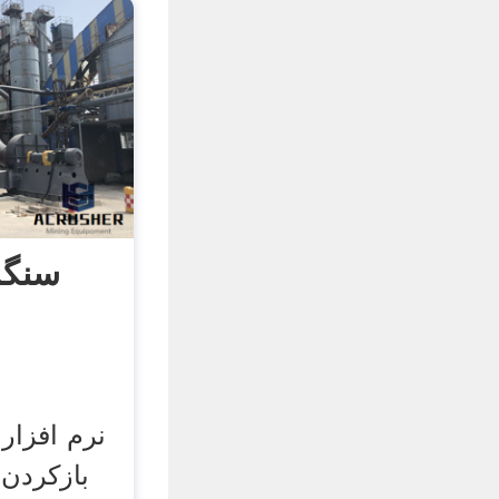
سنگز
بازکردن ا