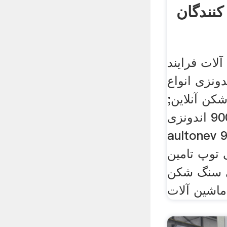
کنندگان
آلات فرایند
ونزی انواع
کن آنلاین;
سنگ شکن 600 900 اندونزی
aultonev سنگ شکن 600 900
 توپ تامین
ی سنگ شکن