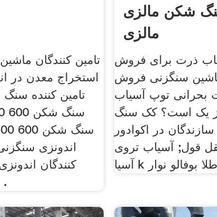
نگ شکن مالزی
مالزی
Brownlenoxk
اب ذرت برای فروش
تامین کنندگان ماشین 
ماشین سنگزنی فروش
استخراج معدن در اند
 بحرانی توپ آسیاب
تامین کننده سنگ ش
ز یک است؟ کک سنگ
زندگان در اکوادور
قل قول; آسیاب تروی
اندونزی سنگزنی
سیا k طلا بوفالو نوار
کنندگان اندونز
ماشین آلات .