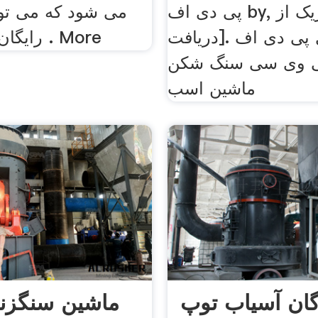
پی دی اف by, روی هریک از
می شود که می توا
ی پی دی اف .[دریافت
رایگان برای تامین . More
ی وی سی سنگ شکن
ماشین اسب
گان آسیاب توپ
ماشین سنگزنی