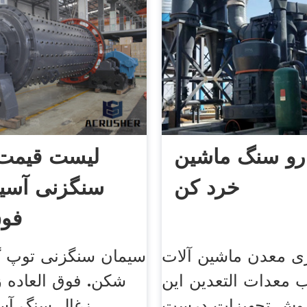
رو سنگ ماشین
لیست قیمت
خرد کن
سنگزنی آسی
فوق
ژی معدن ماشین آلات
سیمان سنگزنی توپ گ
 معدات التعدين این
شکن. فوق العاده ز
وش تجهیزات درست
زغال سنگ آسی