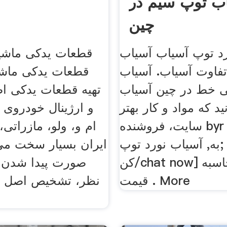
ب توپ سیم در
س
چین
د توپ آسیاب آسیاب
قطعات یدکی ماشی
تفاوت آسیاب. آسیاب
قطعات یدکی ماش
ی خط در چین آسیاب
نید که مواد و کار بهتر
و ارژینال خودروی ه
سایت، فروشنده byr و مهندس
ام و، ولو، مازراتی، 
به, آسیاب نورد توپ; [چت
ایران بسیار سخت می
کن/chat now] نحوه محاسبه
صورت پیدا شدن 
قیمت . More
نظر، تشخیص اصل ب