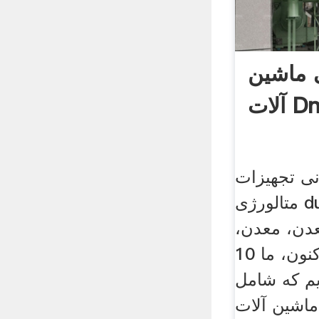
 ماشین
Dna 
ی تجهیزات
متالورژی dubai. سنگ شکن
دن، معدن،
ساخت و ساز. تا کنون، ما 10
یم که شامل
1 مدل ماشین آلات