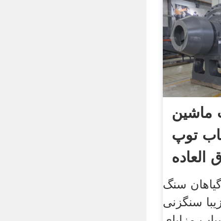
 ماشین
اب توپ
 العاده
یاهان سنگ
یبا سنگزنی
اب مزایای