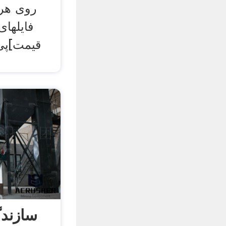
فایلها
قیمت]پ
سازند