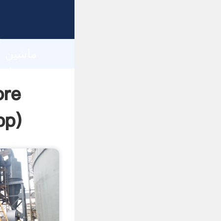
h
pp
)