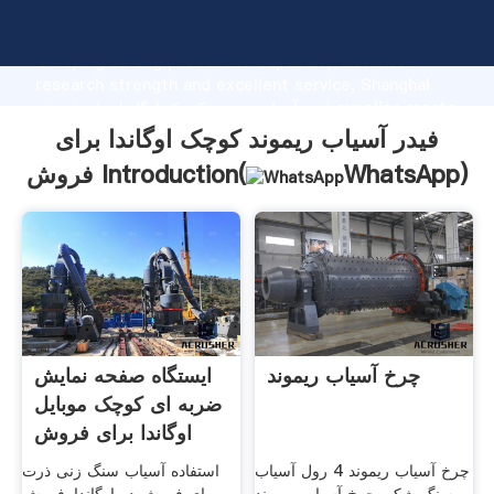
فیدر آسیاب ریموند کوچک اوگاندا برای فروش manufacturer
Grasping strong production capability, advanced
research strength and excellent service, Shanghai
فیدر آسیاب ریموند کوچک اوگاندا برای فروش supplier create
the value and bring values to all of customers.
فیدر آسیاب ریموند کوچک اوگاندا برای
)
WhatsApp
فروش Introduction(
چرخ آسیاب ریموند
ایستگاه صفحه نمایش
ضربه ای کوچک موبایل
اوگاندا برای فروش
چرخ آسیاب ریموند 4 رول آسیاب
استفاده آسیاب سنگ زنی ذرت