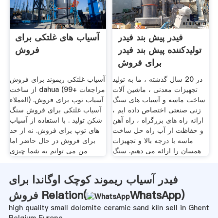
فیدر پیش بند فیدر
آسیاب های غلتکی برای
تولیدکننده پیش بند فیدر
فروش
برای فروش
در 20 سال گذشته ، ما به تولید
آسیاب غلتکی ریموند برای فروش
تجهیزات معدنی ، ماشین آلات
از ساخت dahua (99+ مراجعات
ساخت ماسه و آسیاب های سنگ
العملاء) آسیاب توپ برای فروش.
زنی صنعتی اختصاص داده ایم ،
آسیاب غلتکی برای فروش سنگ
ارائه راه های بزرگراه ، راه آهن
شکن تولید . با استفاده از آسیاب
و حفاظت از آب راه حل ساخت
های توپ برای فروش. نه از حد
ماسه با درجه بالا و تجهیزات
برای فروش در حال حاضر اما
همسان را ارائه می دهیم. سنگ
من می توانم به شما چیزی
فیدر آسیاب ریموند کوچک اوگاندا برای
)
WhatsApp
فروش Relation(
high quality small dolomite ceramic sand kiln sell in Ghent