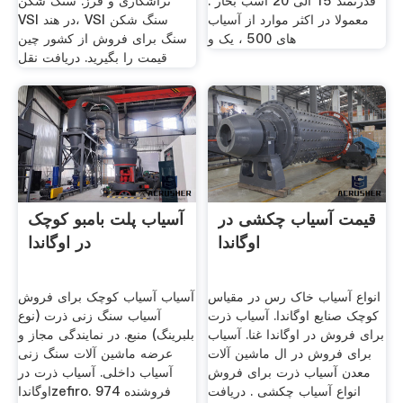
قدرتمند 15 الی 20 اسب بخار .
تراشکاری و فرز. سنگ شکن
معمولا در اکثر موارد از آسیاب
VSI در هند، VSI سنگ شکن
های 500 ، یک و
سنگ برای فروش از کشور چین
قیمت را بگیرید. دریافت نقل
قیمت آسیاب چکشی در
آسیاب پلت بامبو کوچک
اوگاندا
در اوگاندا
انواع آسیاب خاک رس در مقیاس
آسیاب آسیاب کوچک برای فروش
کوچک صنایع اوگاندا. آسیاب ذرت
آسیاب سنگ زنی ذرت (نوع
برای فروش در اوگاندا غنا. آسیاب
بلبرینگ) منبع. در نمایندگی مجاز و
برای فروش در ال ماشین آلات
عرضه ماشین آلات سنگ زنی
معدن آسیاب ذرت برای فروش
آسیاب داخلی. آسیاب ذرت در
انواع آسیاب چکشی . دریافت
اوگانداzefiro. 974 فروشنده