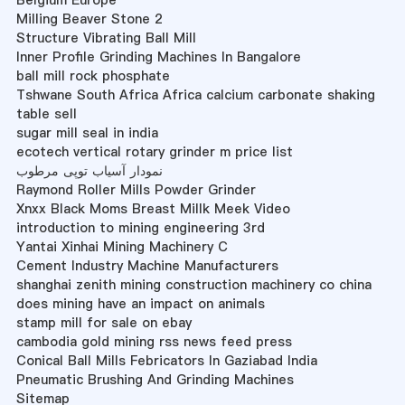
Belgium Europe
Milling Beaver Stone 2
Structure Vibrating Ball Mill
Inner Profile Grinding Machines In Bangalore
ball mill rock phosphate
Tshwane South Africa Africa calcium carbonate shaking
table sell
sugar mill seal in india
ecotech vertical rotary grinder m price list
نمودار آسیاب توپی مرطوب
Raymond Roller Mills Powder Grinder
Xnxx Black Moms Breast Millk Meek Video
introduction to mining engineering 3rd
Yantai Xinhai Mining Machinery C
Cement Industry Machine Manufacturers
shanghai zenith mining construction machinery co china
does mining have an impact on animals
stamp mill for sale on ebay
cambodia gold mining rss news feed press
Conical Ball Mills Febricators In Gaziabad India
Pneumatic Brushing And Grinding Machines
Sitemap