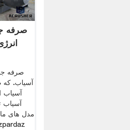
صرفه ج
انرژی
صرفه جو
آسیاب. که 
آسیاب ا
آسیاب ت
مدل های ما