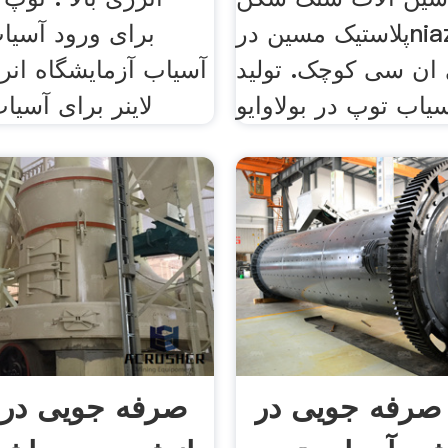
پلاستیک مسین درniazpardaz
برای ورود آسیا
ان سی کوچک. تولید
آسیاب آزمایشگاه انرژ
لاینر برای آسیا
 صرفه جویی در
صرفه جویی در