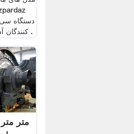
دستگاه سی 
کنندگان آسیاب توپ در بولاوایو .
متر متر