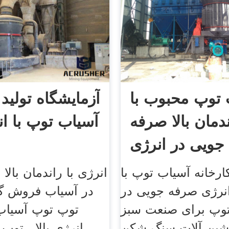
 توپ محبوب با
آزمایشگاه تولید 
ندمان بالا صرفه
آسیاب توپ با انر
جویی در انرژی
رخانه آسیاب توپ با
انرژی با راندمان بال
 انرژی صرفه جویی در
در آسیاب فروش گر
وپ برای صنعت سبز
توپ توپ آسیاب 
شین آلات سنگ شکن
انرژی بالا . توپ