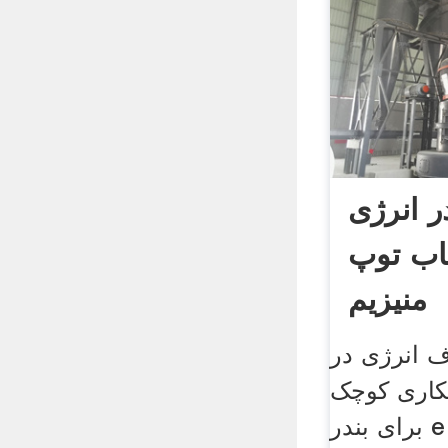
 انرژی
اب توپ
منیزیم
 انرژی در
نکاری کوچک
برای بندر e نظام مهندسی در