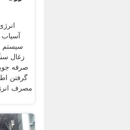
انرژی
آسیاب ص
سیستم ز
زغال سن
صرفه جویی
گرفتن اطل
مصرف انرژ