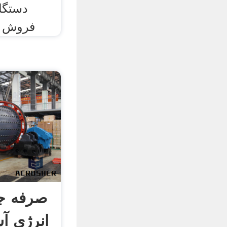
دستگا
فروش آن
صرفه ج
انرژی آ