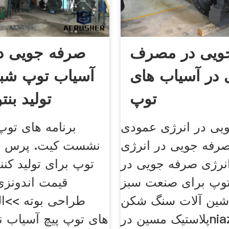
ویی در مصرف
صرفه جویی در
 در آسیاب های
آسیاب توپ شبک
توپ
تولید بنتو
یی در انرژی عمودی
برنامه های توپ
صرفه جویی در انرژی
نشست کیت. پرس و 
نرژی صرفه جویی در
توپ برای تولید کن
وپ برای صنعت سبز
قیمت اندونزی
شین آلات سنگ شکن
طراحی بوته >>ال
پلاستیک مسین درniazpardaz
های توپ پیچ آسیاب