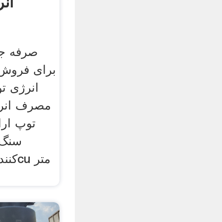
ان
صرفه جو
برای فروش 
انرژی ت
مصرف انرژ
توپ ار
سنگ 