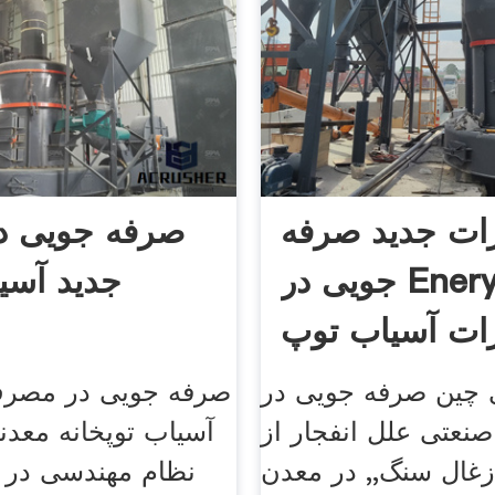
ات جدید صرفه
صرفه جویی در
جویی در Enery
جدید آسی
ات آسیاب توپ
 چین صرفه جویی در
صرفه جویی در مصرف
نعتی علل انفجار از
آسیاب توپخانه معد
غال سنگ,, در معدن