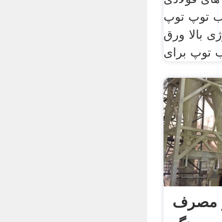
ب توپ توپ
ی بالا ورق
ب توپ برای
 مصرف