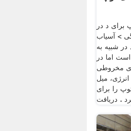
 برای د در
ی > آسیاب
در شبیه به
ست اما در
ی مخروطی
انرژی، میل
پ را برای
د . دریافت