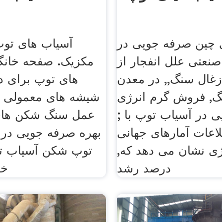
 چین صرفه جویی در
آسیاب های توپ
نعتی علل انفجار از
مکزیک. صفحه خانگ
غال سنگ,, در معدن
های توپ برای د 
گ, فروش گرم انرژی
شیشه های معمولی ا
 در آسیاب توپ با ;
عمل سنگ شکن ها
اعات آمارهای جهانی
بهره صرفه جویی در 
ی نشان می دهد که,
توپ شکن آسیاب تو
درصد رشد
خر