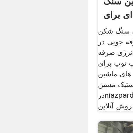
ین سنگ
ی برای
فروش
ی سنگ شکن
فه جویی در
انرژی صرفه
 توپ برای
های ماشین
ستیک مسین
درniazpardaz دستگاه سی ان
وش آنلاین