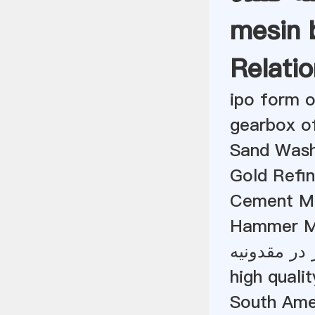
mesin 
Relatio
ipo form o
gearbox of
Sand Wash
Gold Refin
Cement Ma
Hammer Mi
 در مقدونیه
high qualit
South Ame