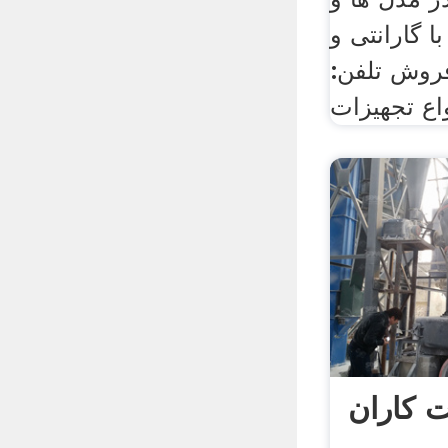
ا گارانتی و
روش تلفن:
 کاران