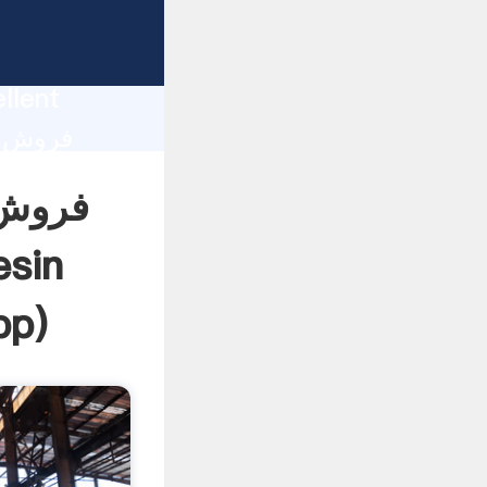
oduction
llent
e the
فروش 
esin
pp
)