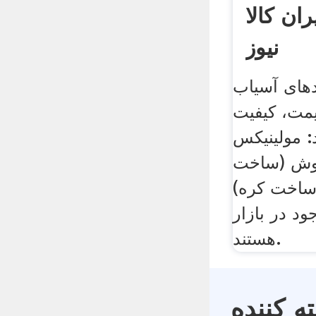
ان کالا
نیوز
دهای آسیاب
یمت، کیفیت
️مولینیکس
بوش (ساخت
(ساخت کره)
ود در بازار
هستند.
 کننده