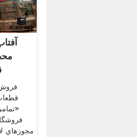
آفتاب
محص
ق
فروش 
قطعات 
«تمامي
فروشگا
مجوزهاي لا