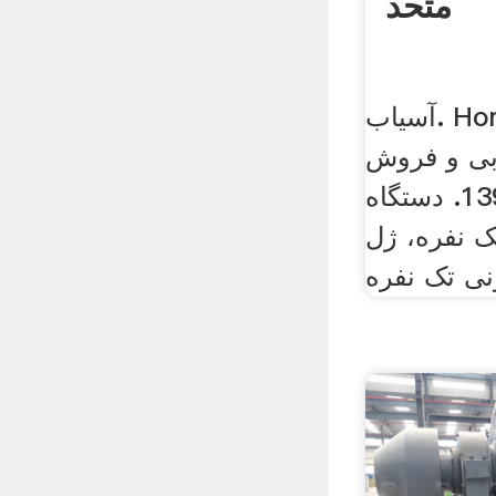
متحد
آسیاب. Home. Shop. ... راه
ابی و فروش
اردیبهشت 6, 1399. دستگاه
ک نفره، ژل