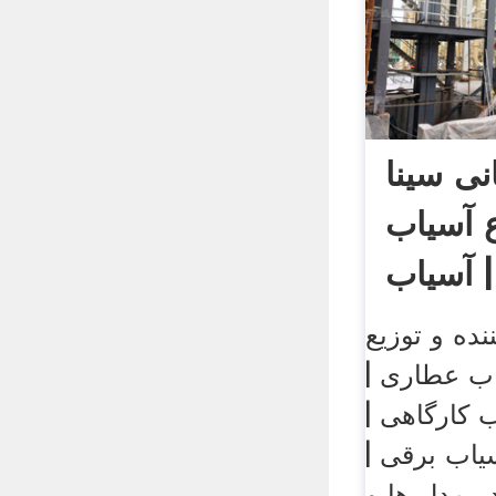
نی سینا
ع آسیاب
نده و توزیع
اب عطاری |
 کارگاهی |
یاب برقی |
ر مدل ها و