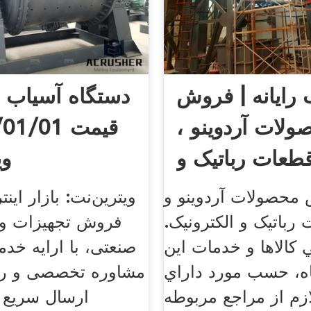
 رایانه | فروش
دستگاه آسیاب ص
ولات آردوینو ،
طعات رباتیک و
وی
الکترونیک
محصولات آردوینو و
ویترین‌نت: بازار اینت
رباتیک و الکترونیک.
فروش تجهیزات و 
 كالاها و خدمات اين
صنعتی، با ارایه خد
ه، حسب مورد داراي
مشاوره تخصصی و رای
زم از مراجع مربوطه
ارسال سریع 