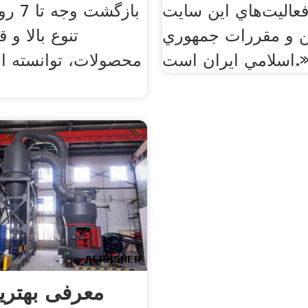
فعاليت‌هاي اين سايت
بازگشت
ين و مقررات جمهوري
تنوع بالا و 
امي ايران است.»
محصولات، توانسته ا
معرفی بهتری