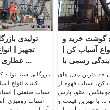
گوشت خرید و
تولیدی بازرگا
واع آسیاب کن |
تجهیز | انوا
عطاری | آسیاب ...
تی جدیدترین مدل های
بازرگانی سینا تولید کن
 کن، آسیاب قهوه از
کننده انواع آسی
ولینکس، متئو، پارس
آسیاب صنعتی | آسیاب
... با بهترین قیمت و
آسیاب رومیزی| آس
در جشنواره | نستلن
آسیاب نیمه صنعتی د