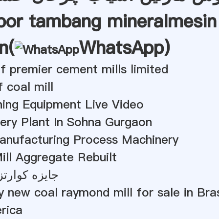
bor tambang mineralmesin
n(
WhatsApp
)
f premier cement mills limited
 coal mill
ing Equipment Live Video
ery Plant In Sohna Gurgaon
nufacturing Process Machinery
ll Aggregate Rebuilt
جایزه کوارتز
y new coal raymond mill for sale in Bras
rica