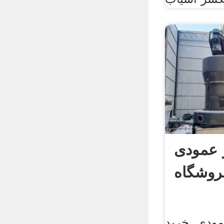
 عمودی
روشگاه
ودی. خرید