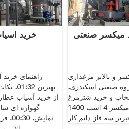
 میکسر صنعتی
خرید اسیا
ر و بالابر مرغداری
راهنمای خرید 
روه صنعتی اسکندری.
بهترین :32
تخاب و خرید شترمرغ
موتور میکسر 4 اسب 1400
ریز سه فاز دایم کار
نمایش. 
بالابر میکسر اسیاب.