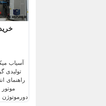
خرید
آسیاب میکس
تولیدی گ
راهنمای ان
دورموتوژن تب