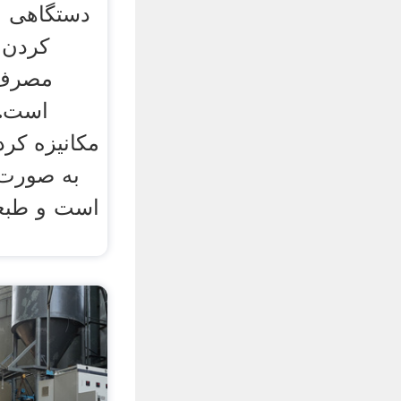
دستگاهی ب
کردن د
مصرف 
است. 
مکانیزه کر
به صورت 
است و طبع