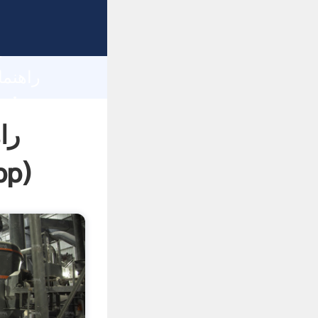
h
را
pp
)