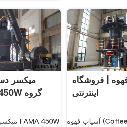
هوه | فروشگاه
میکسر دست
اینترنتی
FAMA 450W گروه
آسیاب قهوه (Coffee Grinder)
میکسر دست