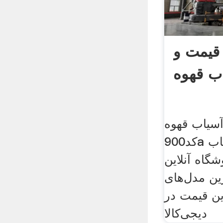
یمت و
ب قهوه
آسیاب قهوه
کد900a و قیمت انواع آسیاب
شگاه آنلاین
رین مدل‌های
ین قیمت در
دیجی‌کالا