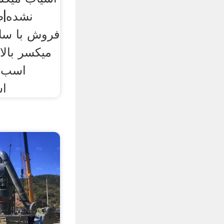
نشده|صن
فروش با سلا
میکسر بالا
اسب ،
اس