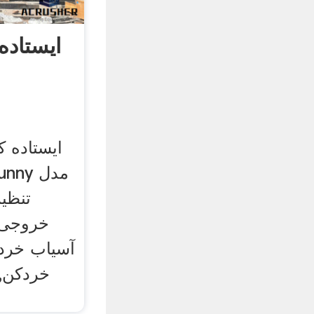
ایستاده
ایستاده ک
خروجی ب
آسیاب خرد 
خردکن,