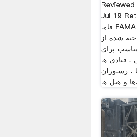
Revie مدیر سایت on
Jul 1: میکسر دستی
فاما FAMA 450W میکسر دستی
ت ساخته شده از
مناسب برای
، قنادی ها
، رستوران
تل ها.