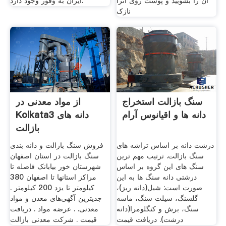
آن را بشویید و پوست روی آنرا
ایران به وفور وجود دارد.
نازک
سنگ بازالت استخراج
از مواد معدنی در
دانه ها و اقیانوس آرام
Kolkata3 دانه های
بازالت
درشت دانه بر اساس تراشه های
فروش سنگ بازالت و دانه بندی
سنگ بازالت. ترتیب مهم ترین
سنگ بازالت در استان اصفهان
سنگ های این گروه بر اساس
شهرستان خور بیابانک فاصله تا
درشتی دانه سنگ ها به این
مراکز استانها تا اصفهان 380
صورت است: شیل(دانه ریز)،
کیلومتر تا یزد 200 کیلومتر .
گلسنگ، سیلت سنگ، ماسه
جدیترین آگهی‌های معدن و مواد
سنگ، برش و کنگلومرا(دانه
معدنی. . عرضه مواد . دریافت
درشت). دریافت قیمت
قیمت . شرکت معدنی بازالت