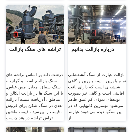
درباره بازالت بدانیم
تراشه های سنگ بازالت
بازالت عبارت از سنگ آتشفشانی
درشت دانه بر اساس تراشه های
تمام بلورین ، نیمه بلورین و گاهی
سنگ بازالت, است و گرانیت،
شیشه‌ای است که دارای بافت
سنگ سماق, معادن مس عباس,
آفانیتی است و گاهی نیز بصورت
یا این سنگ ها در بازالت آلکالن و
توده‌های تموذی کم عمق ظاهر
مناطق . [دریافت قیمت] بازالت
می‌شود مهمترین کانیهایی که در
معدن در سنگ شکن برای فروش
این سنگها دیده می‌شوند عبارتند
. قیمت را بپرسید . قیمت ماشین
از
تراش تراشه در هند چیست