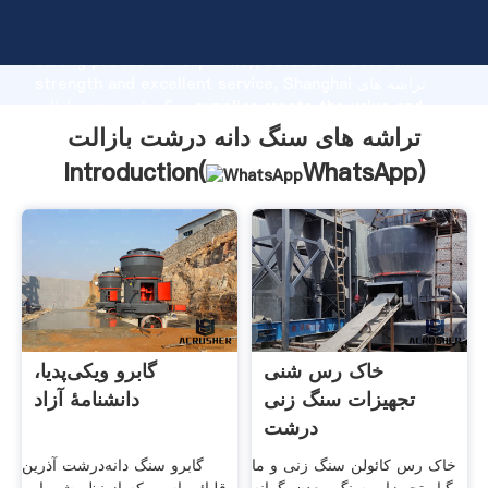
تراشه های سنگ دانه درشت بازالت manufacturer Grasping
strong production capability, advanced research
strength and excellent service, Shanghai تراشه های
سنگ دانه درشت بازالت supplier create the value and
bring values to all of customers.
تراشه های سنگ دانه درشت بازالت
Introduction(
WhatsApp
)
خاک رس شنی
گابرو ویکی‌پدیا،
تجهیزات سنگ زنی
دانشنامهٔ آزاد
درشت
خاک رس کائولن سنگ زنی و ما
گابرو سنگ دانه‌درشت آذرین