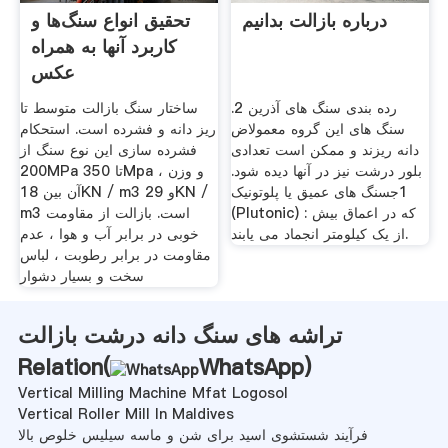
درباره بازالت بدانیم
تحقیق انواع سنگ‌ها و
کاربرد آنها به همراه
عکس
رده بندی سنگ های آذرین 2.
ساختار سنگ بازالت متوسط تا
سنگ های این گروه معمولاض
ریز دانه و فشرده است. استحکام
دانه ریزند و ممکن است تعدادی
فشرده سازی این نوع سنگ از
بلور درشت نیز در آنها دیده شود.
200MPa تا 350Mpa ، و وزن
1جسنگ های عمیق یا پلوتونیک
آن بین 18KN / m3 و 29KN /
(Plutonic) : که در اعماق بیش
m3 است. بازالت از مقاومت
از یک کیلومتر انجماد می یابند.
خوبی در برابر آب و هوا ، عدم
مقاومت در برابر رطوبت ، لباس
سخت و بسیار دشوار
تراشه های سنگ دانه درشت بازالت
Relation(
WhatsApp
)
Vertical Milling Machine Mfat Logosol
Vertical Roller Mill In Maldives
فرآیند شستشوی اسید برای شن و ماسه سیلیس خلوص بالا