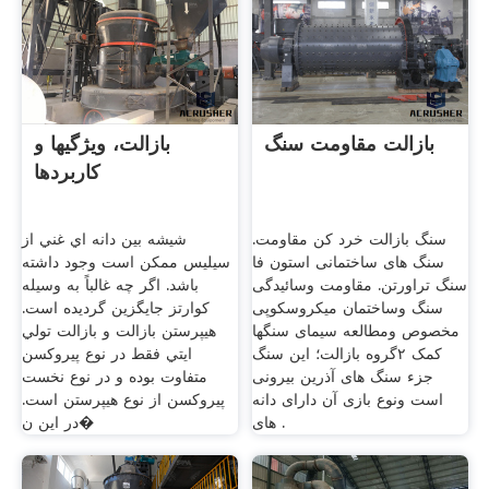
بازالت مقاومت سنگ
بازالت، ویژگیها و
کاربردها
سنگ بازالت خرد کن مقاومت.
شيشه بين دانه اي غني از
سنگ های ساختمانی استون فا
سيليس ممكن است وجود داشته
سنگ تراورتن. مقاومت وسائیدگی
باشد. اگر چه غالباً به وسيله
سنگ وساختمان میکروسکوپی
كوارتز جايگزين گرديده است.
مخصوص ومطالعه سیمای سنگها
هيپرستن بازالت و بازالت تولي
کمک ۲گروه بازالت؛ این سنگ
ايتي فقط در نوع پيروكسن
جزء سنگ های آذرین بیرونی
متفاوت بوده و در نوع نخست
است ونوع بازی آن دارای دانه
پيروكسن از نوع هيپرستن است.
های .
در اين ن�