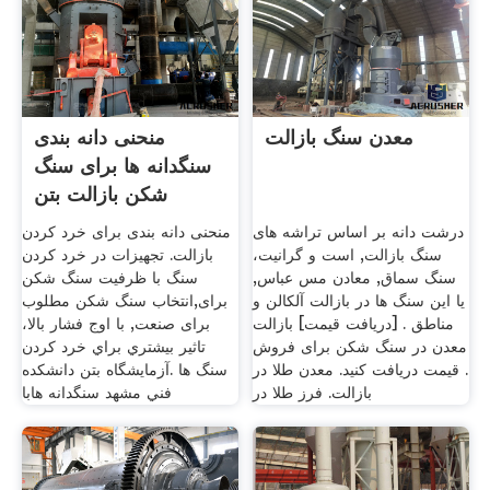
معدن سنگ بازالت
منحنی دانه بندی
سنگدانه ها برای سنگ
شکن بازالت بتن
تجهیزات
درشت دانه بر اساس تراشه های
منحنی دانه بندی برای خرد کردن
سنگ بازالت, است و گرانیت،
بازالت. تجهیزات در خرد کردن
سنگ سماق, معادن مس عباس,
سنگ با ظرفیت سنگ شکن
یا این سنگ ها در بازالت آلکالن و
برای,انتخاب سنگ شکن مطلوب
مناطق . [دریافت قیمت] بازالت
برای صنعت, با اوج فشار بالا،
معدن در سنگ شکن برای فروش
تاثير بيشتري براي خرد کردن
. قیمت دریافت کنید. معدن طلا در
سنگ ها .آزمايشگاه بتن دانشكده
بازالت. فرز طلا در
فني مشهد سنگدانه هابا