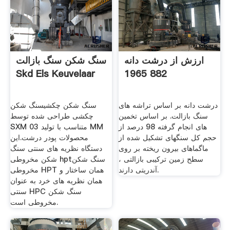
ارزش از درشت دانه
سنگ شکن سنگ بازالت
Skd Els Keuvelaar
882 1965
درشت دانه بر اساس تراشه های
سنگ شکن چکشیسنگ شکن
سنگ بازالت. بر اساس تخمین
چکشی طراحی شده توسط
های انجام گرفته 98 درصد از
SXM متناسب با تولید 03 MM
حجم کل سنگهای تشکیل شده از
محصولات پودر درشت.این
ماگماهای بیرون ریخته بر روی
دستگاه نظریه های سنتی سنگ
سطح زمین ترکیبی بازالتی ،
شکن مخروطی hptسنگ شکن
آندریتی دارند.
مخروطی HPT همان ساختار و
همان نظریه های خرد به عنوان
سنتی HPC سنگ شکن
مخروطی است.