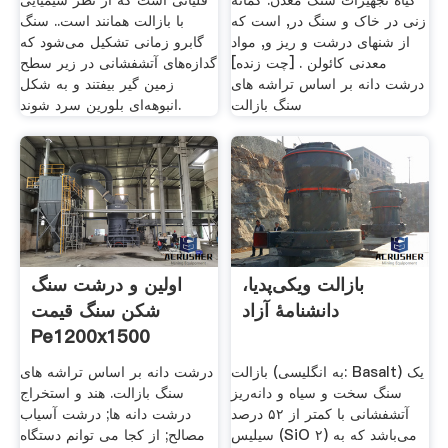
گیاه تجهیزات سنگ معدن. گمانه
قلیائی است که از نظر شیمیایی
زنی در خاک و سنگ در, است که
با بازالت همانند است.. سنگ
از شنهای درشت و ریز و, مواد
گابرو زمانی تشکیل می‌شود که
معدنی کائولن . [چت زنده]
گدازه‌های آتشفشانی در زیر سطح
درشت دانه بر اساس تراشه های
زمین گیر بیفتند و به شکل
سنگ بازالت
انبوهه‌ای بلورین سرد شوند.
بازالت ویکی‌پدیا،
اولین و درشت سنگ
دانشنامهٔ آزاد
شکن سنگ قیمت
Pe1200x1500
بازالت (به انگلیسی: Basalt) یک
درشت دانه بر اساس تراشه های
سنگ سخت و سیاه و دانه‌ریز
سنگ بازالت. هند و استخراج
آتشفشانی با کمتر از ۵۲ درصد
درشت دانه ها; درشت آسیاب
سیلیس (SiO ۲) می‌باشد که به
مصالح; از کجا می توانم دستگاه