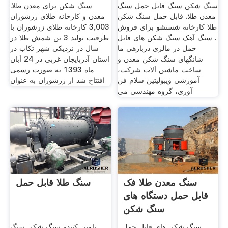
سنگ شکن سنگ قابل حمل سنگ
سنگ شکن برای معدن طلا.
معدن طلا. قابل حمل سنگ شکن
معدن و كارخانه طلای زرشوران
طلا کارخانه شستشو برای فروش
3,003 كارخانه طلای زرشوران با
. سنگ آهک سنگ شکن های قابل
ظرفیت تولید 3 تن شمش طلا در
حمل در مالزی دربارهی ما
سال در نزدیكی شهر تكاب در
شانگهای سنگ شکن معدن و
استان آذربایجان غربی در 24 آبان
ساخت ماشین آلات شرکت،
ماه 1393 به صورت رسمی
آموزشی ویبولیتین سلام فن
افتتاح شد از زرشوران به عنوان
آوری، گروه مهندسی می
سنگ معدن طلا فک
سنگ طلا قابل حمل
قابل حمل دستگاه های
سنگ شکن
, سنگ شکن های قابل حمل
تامین کننده سنگ شکن سنگ