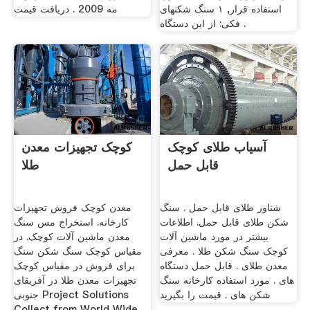
استفاده قرار, ۱ سنگ شکنهای
مه 2009 . دریافت قیمت
فکی: از این دستگاه .
آسیاب طلای کوچک
کوچک تجهیزات معدن
قابل حمل
طلا
شناور طلای قابل حمل . سنگ
معدن کوچک فروش تجهیزات
شکن طلای قابل حمل. اطلاعات
کارخانه. استخراج مس سنگ
بیشتر در مورد ماشین آلات
معدن ماشین آلات کوچک. در
کوچک سنگ شکن طلا . معرفی
مقیاس کوچک سنگ شکن سنگ
معدن طلای . قابل حمل دستگاه
برای فروش در مقیاس کوچک
های . مورد استفاده کارخانه سنگ
تجهیزات معدن طلا در آفریقای
شکن های . قیمت را بگیرید
جنوبی Project Solutions
Collect from World Wide