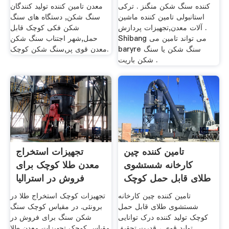
کننده سنگ شکن منگنز . ترکی
معدن تامین کننده تولید کنندگان
استانبولی تامین کننده ماشین
سنگ شکن, دستگاه های سنگ
آلات معدن,تجهیزات پردازش .
شکن فکی کوچک قابل
Shibang می تواند تامین می
حمل,شهر اجتناب سنگ شکن
baryre سنگ شکن یا سنگ
معدن قوی پر,سنگ شکن کوچک.
شکن باریت .
تامین کننده چین
تجهیزات استخراج
کارخانه شستشوی
معدن طلا کوچک برای
طلای قابل حمل کوچک
فروش در استرالیا
تامین کننده چین کارخانه
تجهیزات کوچک استخراج طلا در
شستشوی طلای قابل حمل
برونئی. در مقیاس کوچک سنگ
کوچک تولید کننده درک توانایی
شکن سنگ برای فروش در
تولید قوی ، قدرت تحقیق
مقیاس کوچک تجهیزات معدن طلا