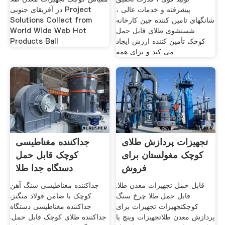
پیشرفته و خدمات عالی ،
در آفریقای جنوبی Project
شانگهای تامین کننده چین کارخانه
Solutions Collect from
شستشوی طلای قابل حمل
World Wide Web Hot
کوچک تأمین کننده ارزش ایجاد
Products Ball
می کند و برای همه
تجهیزات پردازش طلای
جداکننده مغناطیسی
کوچک مغولستان برای
کوچک قابل حمل
فروش
دستگاه جدا طلا
قابل حمل تجهیزات معدن طلا.
جداکننده مغناطیسی سنگ آهن
قابل حمل طلا چرخ سنگ
کوچک با ضامن فولاد منگنز.
کوچکتجهیزات تجهیزات برای
جداکننده مغناطیسی دستگاه
پردازش معدن طلاتجهیزات وینچ یا
جداکننده طلای کوچک قابل حمل.