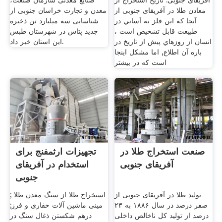
آفریقای جنوبی. تاریخ استخراج از
صنایع معدنی سازمان صنعت،
معادن طلا در آفریقای جنوبی از
معدن و تجارت خراسان جنوبی از
آنجا كه اين فلز به آساني در
شناسایی سه میلیارد تن ذخیره
طبيعت قابل تشخيص است ،
جدید پتاس در شهرستان طبس
انسان از روزهاي پيش از تاريخ در
این استان خبر داد.
باره آن اطلاع, اما مشكل اينجا
است كه در بيشتر
صنعت استخراج طلا در
تجهیزات ارثمفنج برای
آفریقای جنوبی
استخدام در آفریقای
جنوبی
تولید طلا در آفریقای جنوبی از
استخراج طلا از سنگ معدن طلا ;
صفر درصد در سال ۱۸۸۶ به ۲۳
مینی ماشین آلات حفاری و فرز;
درصد از تولید کل ناخالص داخلی
درهم شکستن ذغال سنگ در