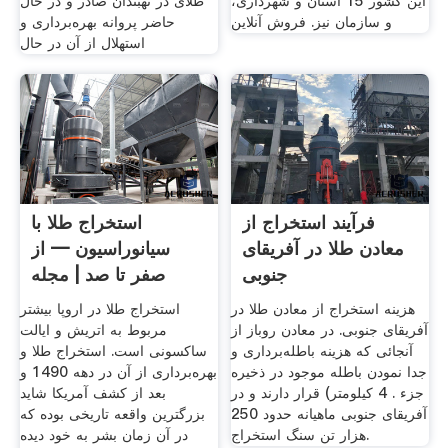
این کشور 15 استان و شهرداری،
طلای در نهبندان صادر و در حال
و سازمان نیز. فروش آنلاین
حاضر پروانه بهره‌برداری و
استهلال از آن در حال
فرآیند استخراج از
استخراج طلا با
معادن طلا در آفریقای
سیانوراسیون — از
جنوبی
صفر تا صد | مجله
فرادرس
هزینه استخراج از معادن طلا در
استخراج طلا در اروپا بیشتر
آفریقای جنوبی. در معادن روباز از
مربوط به اتریش و ایالت
آنجائی كه هزینه باطله‌برداری و
ساکسونی است. استخراج طلا و
جدا نمودن باطله موجود در ذخیره
بهره‌برداری از آن در دهه 1490 و
جزء . 4 كیلومتر) قرار دارند و در
بعد از کشف آمریکا شاید
آفریقای جنوبی ماهیانه حدود 250
بزرگترین واقعه‌ تاریخی بوده که
هزار تن سنگ استخراج.
در آن زمان بشر به خود دیده