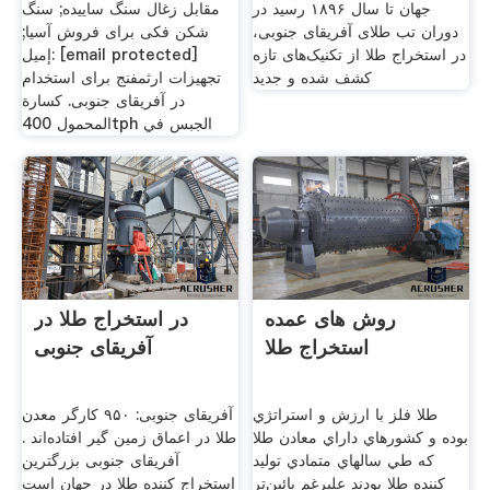
جهان تا سال ۱۸۹۶ رسید در
مقابل زغال سنگ ساییده; سنگ
دوران تب طلای آفریقای جنوبی،
شکن فکی برای فروش آسیا;
در استخراج طلا از تکنیک‌های تازه
إميل: [email protected]
کشف شده و جدید
تجهیزات ارثمفنج برای استخدام
در آفریقای جنوبی. كسارة
المحمول 400tph الجبس في
روش های عمده
در استخراج طلا در
استخراج طلا
آفریقای جنوبی
طلا فلز با ارزش و استراتژي
آفریقای جنوبی: ۹۵۰ کارگر معدن
بوده و كشورهاي داراي معادن طلا
طلا در اعماق زمین گیر افتاده‌اند .
كه طي سالهاي متمادي توليد
آفریقای جنوبی بزرگترین
كننده طلا بودند عليرغم پائين‌تر
استخراج کننده طلا در جهان است