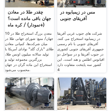
مس در زیمبابوه در
چقدر طلا در معادن
آفریقای جنوبی
جهان باقی مانده است؟
(+نمودار) / کره ماه
شرکت های جنوب غربی آفریقا
10 معدن بزرگ استخراج طلا در
در زیمبابوه استخراج می کنند.
جهان/ منبع: شورای جهانی طلا در
آفریقای جنوبی با نام رسمی
میان شرکت‌ها، کمپانی معادن
جمهوری آفریقای جنوبی کشوری
طلای "بارک گلد" نوادای آمریکا با
در جنوب آفریقا و در سواحل دو
تولید سالانه میلیون اونس طلا،
اقیانوس اطلس و هند است.. این
بزرگترین مجموعه تولید و
کشور سه پایتخت متفاوت دارد
استخراج این ماده گران در جهان
4
محسوب می‌شود.