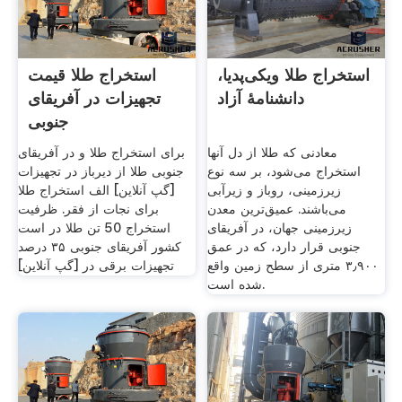
استخراج طلا ویکی‌پدیا،
استخراج طلا قیمت
دانشنامهٔ آزاد
تجهیزات در آفریقای
جنوبی
معادنی که طلا از دل آنها
برای استخراج طلا و در آفریقای
استخراج می‌شود، بر سه نوع
جنوبی طلا از دیرباز در تجهیزات
زیرزمینی، روباز و زیرآبی
[گپ آنلاین] الف استخراج طلا
می‌باشند. عمیق‌ترین معدن
برای نجات از فقر. ظرفیت
زیرزمینی جهان، در آفریقای
استخراج 50 تن طلا در است
جنوبی قرار دارد، که در عمق
کشور آفریقای جنوبی ۳۵ درصد
۳٫۹۰۰ متری از سطح زمین واقع
تجهیزات برقی در [گپ آنلاین]
شده است.