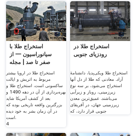
استخراج طلا در
استخراج طلا با
رودزیای جنوبی
سیانوراسیون — از
صفر تا صد | مجله
فرادرس
استخراج طلا ویکی‌پدیا، دانشنامهٔ
استخراج طلا در اروپا بیشتر
آزاد. معادنی که طلا از دل آنها
مربوط به اتریش و ایالت
استخراج می‌شود، بر سه نوع
ساکسونی است. استخراج طلا و
زیرزمینی، روباز و زیرآبی
بهره‌برداری از آن در دهه 1490 و
می‌باشند. عمیق‌ترین معدن
بعد از کشف آمریکا شاید
زیرزمینی جهان، در آفریقای
بزرگترین واقعه‌ تاریخی بوده که
جنوبی قرار دارد، که
در آن زمان بشر به خود دیده
است.
4