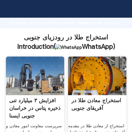
استخراج طلا در رودزیای جنوبی manufacturer Grasping
strong production capability, advanced research
strength and excellent service, Shanghai استخراج طلا
در رودزیای جنوبی supplier create the value and bring
values to all of customers.
استخراج طلا در رودزیای جنوبی
Introduction(
WhatsApp
)
استخراج معادن طلا در
افزایش ۳ میلیارد تنی
آفریقای جنوبی
ذخیره پتاس در خراسان
جنوبی ایسنا
استخراج از معادن طلا در مقدمه
سرپرست معاونت امور معادن و