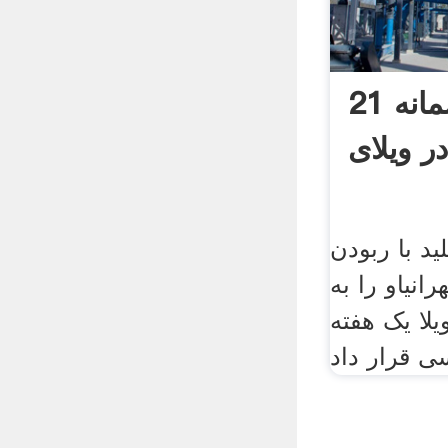
تجاوز به سمانه 21
ر ویلای
ید با ربودن
ه تهرانیاو را به
لا یک هفته