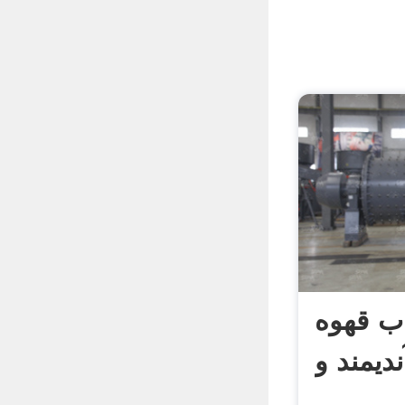
ب قهوه
ندیمند و