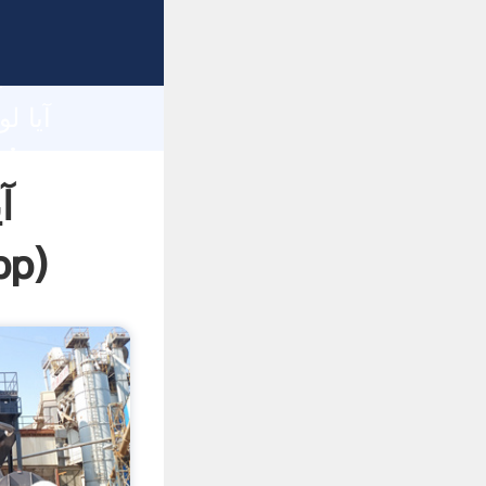
h
آ
pp
)