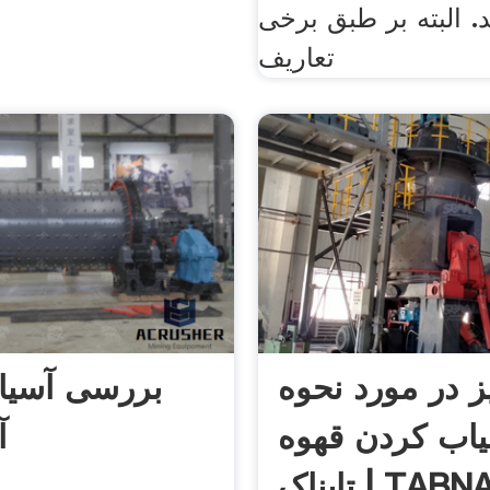
. البته بر طبق برخی
تعاریف
 در مورد نحوه
بررسی آسیا
اب کردن قهوه
آ
ناک | TABNAK