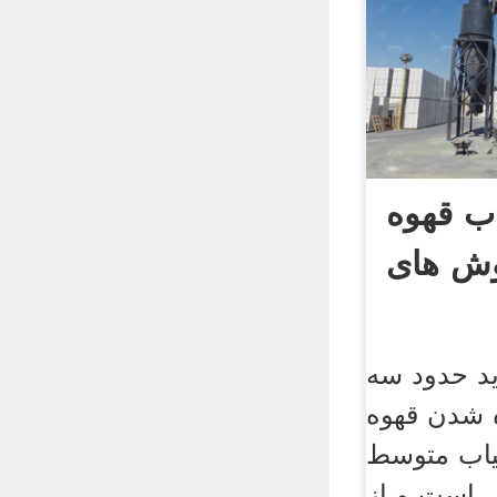
ب قهوه
وش های
ید حدود سه
ه شدن قهوه
یاب متوسط
 است و از