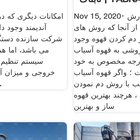
Nov 15, 2020· به گزارش
امکانات دیگری که در
 از آنجا که روش های
آندیمند وجود دا
 دم کردن قهوه وجود
شرکت سازنده دستگا
روشی به قهوه آسیاب
می باشد. اما هم
رجه مخصوص به خود
سیستم تنظیم 
ت ؛ واگر قهوه آسیاب
خروجی و میزان آ
 با روش دم نمودن
قهوه هستن
، هرچند بهترین قهوه
ساز و بهترین