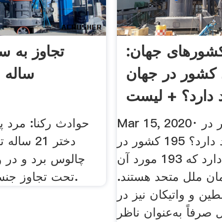
کشورهای جهان:
 کشور در جهان
ساله د
 دارد؟ + لیست
Mar 15, 2020· چند کشور در
حوادث رکنا: مرد پل
دنیا وجود دارد؟ 195 کشور در
دختر 21 سال
دنیا وجود دارد که 193 مورد آن
چالوس برد و در وی
ن ملل متحد هستند.
تحت تجاوز جنسی قرار داد.
طین و واتیکان نیز در
صرفاً به‌عنوان ناظر