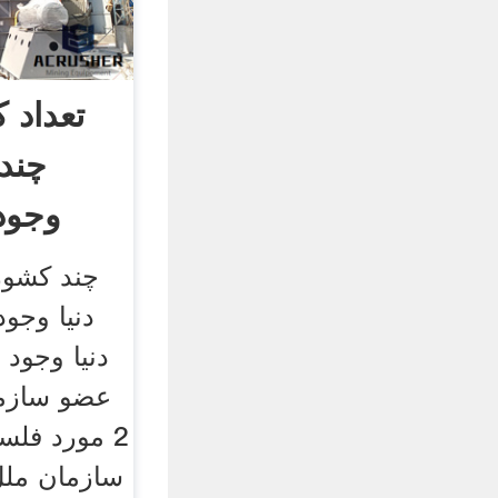
تعداد 
چند
وجود
عضو سازما
2 مورد فلس
سازمان ملل 