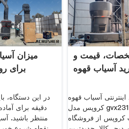
صات، قیمت و
میزان آسیا
ید آسیاب قهوه
برای ر
اینترنتی آسیاب قهوه
در این دستگاه، با
کروپس مدل gvx231 و قیمت
دقیقه برای آماد
ب کروپس از فروشگاه
منتظر باشید. آس
ن دیجی‌کالا. جدیدترین
نقطه شروع خوبی