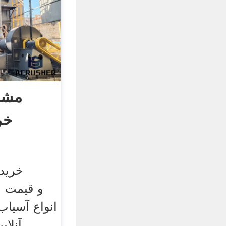
مشخ
خر
خرید 
انواع آسیا
آنلای