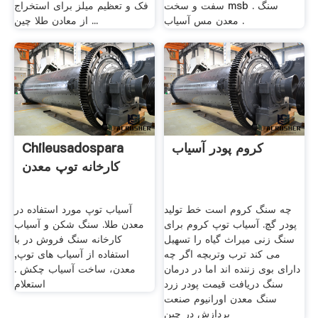
سفت و سخت msb . سنگ
فک و تعظیم میلز برای استخراج
معدن مس آسیاب .
از معادن طلا چین ...
کروم پودر آسیاب
Chileusadospara
کارخانه توپ معدن
چه سنگ کروم است خط تولید
آسیاب توپ مورد استفاده در
پودر گچ. آسیاب توپ کروم برای
معدن طلا. سنگ شکن و آسیاب
سنگ زنی میراث گیاه را تسهیل
کارخانه سنگ فروش در با
می کند ترب وتربچه اگر چه
استفاده از آسیاب های توپ,
دارای بوی زننده اند اما در درمان
معدن، ساخت آسیاب چکش .
سنگ دریافت قیمت پودر زرد
استعلام
سنگ معدن اورانیوم صنعت
پردازش در چین