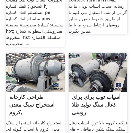
contact form in HTML.
تجهیزات آسیاب توپ طلا. معدات
رسانه آسیاب آسیاب توپی. ما به
السحق ; الفك كسارة hj
گرمی از شما استقبال می کنیم تا
السلسلة; الفك كسارة pe
از طریق خطوط تلفن و سایر
سلسلة; لفك كسارة pew
روشهای ارتباط سریع ما با ما
سلسلة; كسارة مخروطية سلسلة
تماس بگیرید.
hpt; هيدروليكي اسطوانة كسارة
المخروط hst سلسلة; الكسارة
المخروطية ...
آسیاب توپ برای برای
طراحی کارخانه
ذغال سنگ تولید طلا
استخراج سنگ معدن
روسی
کروم,
ترکیب کروم بالا توپ آسیاب ذغال
استخراج کارخانه استخراج سنگ
سنگ. سنگ شکن یاطاقان ¬ های
معدن کروم با آسیاب گلوله ای.