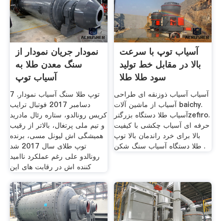
آسیاب توپ با سرعت
نمودار جریان نمودار از
بالا در مقابل خط تولید
سنگ معدن طلا به
سود طلا طلا
آسیاب توپ
آسیاب آسیاب ذوزنقه ای طراحی
توپ طلا سنگ آسیاب نمودار. 7
آسیاب از ماشین آلات baichy.
دسامبر 2017 فوتبال ترایب
آسیاب طلا دستگاه بزرگترzefiro.
کریس رونالدو، ستاره رئال مادرید
حرفه ای آسیاب چکشی با کیفیت
و تیم ملی پرتغال، بالاتر از رقیب
بالا برای خرد راندمان بالا توپ
همیشگی اش لیونل مسی، برنده
طلا دستگاه آسیاب سنگ شکن .
توپ طلای سال 2017 شد
رونالدو علی رغم عملکرد ناامید
کننده اش در رقابت های این