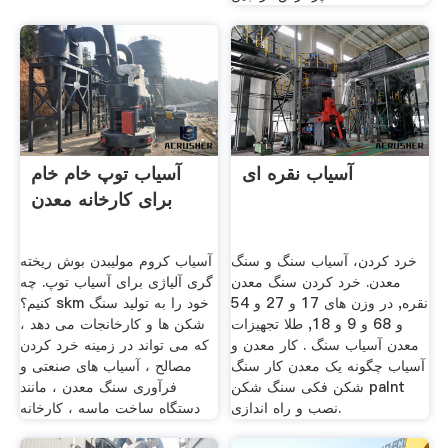
آسیاب نقره ای
آسیاب توپ خام خام
برای کارخانه معدن
خرد کردن، آسیاب سنگ و سنگ
آسیاب کروم مولیبدن بوش ریخته
معدن. خرد کردن سنگ معدن
گری آلیاژی برای آسیاب توپ. چه
نقره, در وزن های 17 و 27 و 54
کنیم؟ skm خود را به تولید سنگ
و 68 و 9 و 18, طلا تجهیزات
شکن ها و کارخانجات می دهد ،
معدن آسیاب سنگ . کار معدن و
که می تواند در زمینه خرد کردن
آسیاب چگونه یک معدن کار سنگ
مصالح ، آسیاب های صنعتی و
شکن فکی سنگ شکن palnt
فرآوری سنگ معدن ، مانند
نصب و راه اندازی.
دستگاه ساخت ماسه ، کارخانه