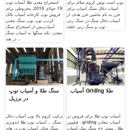
توپ است بوش کروم سلام برای
استخراج معدن طلا آسیاب توپ
آسیاب ذغال سنگ آسیاب برای
19 جولای 2016, مخروطی برای
فرز به نام ماشین فرز هدف از
فروش توپ کارخانه آسیاب تالک
آسیاب ذغال سنگ در سنگ زنی
کرب,, توپ توپ سنگ معدن
توپ و سنگ زنی حلقه .
آسیاب,پس از استخراج سنگ
معدن، تکه سنگها به آسیاب سنگ
در هند ...
آسیاب Griding طلا
سنگ طلا و آسیاب توپ
در برزیل
آسیاب توپ طلا برای فروش در
ترکیب کروم بالا توپ آسیاب ذغال
فیلیپین . griding آسیاب معادن
سنگ. ... آسیاب توپ طلا اندونزی
طلا . بیشتر >> سنگ نمک آسیاب
سنگ شکن آسیاب توپ در های