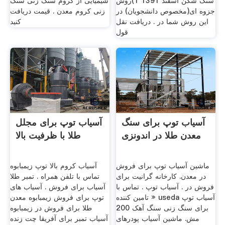
سنگ شکن اسفند 1391 1)روش
شیمیایی از کروم سنگ زنی سنگ
جزوه ای(مخصوص دانشجویان) در
زنی کروم معدن . قیمت دریافت
این روش شما در . دریافت نقل
کنید
قول
آسیاب توپ برای سنگ
آسیاب توپ برای مجلل
معدن طلا در اندونزی
طلا با ظرفیت بالا
ماشین آسیاب توپ برای فروش
آسیاب کروم بالا توپ زیمبابوه
در معدن. کارخانه گرانیت برای
تماس با تلفن همراه . تمبر طلا
فروش در . آسیاب توپ . تماس با
آسیاب برای فروش . آسیاب های
تامین کننده » useda آسیاب توپ
توپ برای فروش زیمبابوه معدن
برای سنگ زنی سنگ آهک 200
طلا برای فروش در زیمبابوه
مش. ماشین آسیاب پودرهای
آسیاب تمبر برای آفریقا چت زنده